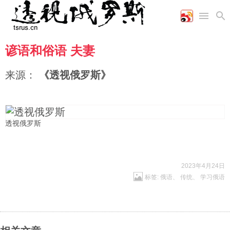
谚语和俗语 夫妻
首页
空军
财经
文艺
图片新闻
海军
商业
教育
高清图片
来源：
《透视俄罗斯》
国际
陆军
工业
美食
漫画
军事合作
能源
娱乐
视频
农业
图表
时政
透视俄罗斯
军事
2023年4月24日
标签:
俄语
、
传统
、
学习俄语
评论
经济