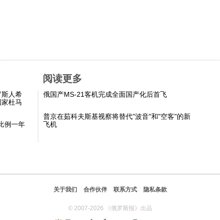
阅读更多
罗斯人希
俄国产MS-21客机完成全面国产化后首飞
国家杜马
普京在茹科夫斯基视察将替代"波音"和"空客"的新
比例一年
飞机
关于我们
合作伙伴
联系方式
隐私条款
© 2007-2026 《俄罗斯报》出品