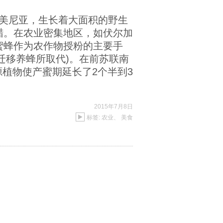
美尼亚，生长着大面积的野生
蜡。在农业密集地区，如伏尔加
蜜蜂作为农作物授粉的主要手
迁移养蜂所取代)。在前苏联南
植物使产蜜期延长了2个半到3
2015年7月8日
标签:
农业
、
美食