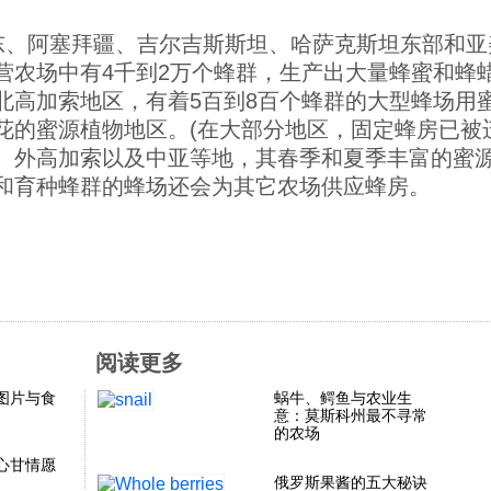
东、阿塞拜疆、吉尔吉斯斯坦、哈萨克斯坦东部和亚
营农场中有4千到2万个蜂群，生产出大量蜂蜜和蜂
北高加索地区，有着5百到8百个蜂群的大型蜂场用
花的蜜源植物地区。(在大部分地区，固定蜂房已被
、外高加索以及中亚等地，其春季和夏季丰富的蜜源
和育种蜂群的蜂场还会为其它农场供应蜂房。
阅读更多
图片与食
蜗牛、鳄鱼与农业生
意：莫斯科州最不寻常
的农场
心甘情愿
俄罗斯果酱的五大秘诀