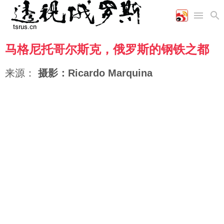
马格尼托哥尔斯克，俄罗斯的钢铁之都
首页
空军
财经
文艺
图片新闻
海军
商业
教育
高清图片
来源：
摄影：Ricardo Marquina
国际
陆军
工业
美食
漫画
军事合作
能源
娱乐
视频
农业
图表
时政
军事
评论
经济