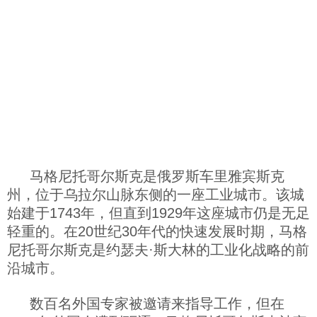
科技
社会
文化
历史
马格尼托哥尔斯克是俄罗斯车里雅宾斯克
州，位于乌拉尔山脉东侧的一座工业城市。该城
体育
始建于1743年，但直到1929年这座城市仍是无足
轻重的。在20世纪30年代的快速发展时期，马格
旅游
尼托哥尔斯克是约瑟夫·斯大林的工业化战略的前
沿城市。
视听
数百名外国专家被邀请来指导工作，但在