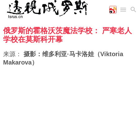
俄罗斯的霍格沃茨魔法学校： 严寒老人
首页
空军
财经
文艺
图片新闻
学校在莫斯科开幕
海军
商业
教育
高清图片
国际
陆军
工业
美食
漫画
来源：
摄影：维多利亚·马卡洛娃（Viktoria
军事合作
能源
娱乐
视频
Makarova）
农业
图表
时政
军事
评论
经济