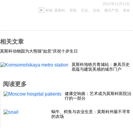
2012年11月12日
标签:
莫斯科
、
苏联
、
纪念
、
活动
、
俄共产党
、
革命
相关文章
莫斯科动物园为大熊猫"如意"庆祝十岁生日
莫斯科地铁共青城站：兼具历史
底蕴与建筑美感的城市门户
阅读更多
健康交响曲：艺术成为莫斯科医院治
疗的一部分
蜗牛、鳄鱼与农业生意：莫斯科州最不寻常
的农场