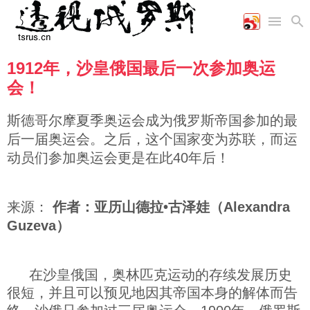
1912年，沙皇俄国最后一次参加奥运
首页
空军
财经
文艺
图片新闻
会！
海军
商业
教育
高清图片
国际
陆军
工业
美食
漫画
斯德哥尔摩夏季奥运会成为俄罗斯帝国参加的最
军事合作
能源
娱乐
视频
后一届奥运会。之后，这个国家变为苏联，而运
农业
图表
时政
动员们参加奥运会更是在此40年后！
军事
来源：
作者：亚历山德拉•古泽娃（Alexandra
Guzeva）
评论
在沙皇俄国，奥林匹克运动的存续发展历史
经济
很短，并且可以预见地因其帝国本身的解体而告