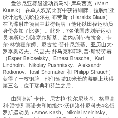
爱沙尼亚赛艇运动员马特·库乌西克（Mart
Kuusik） 在单人双桨比赛中获得铜牌，拉脱维亚
设计运动员哈拉尔兹·布劳斯（Haralds Blaus）
在飞碟射击项目中获得铜牌（他还以田径运动员
身份参加了比赛）。此外，7名俄国皮划艇运动
员埃斯珀·别洛塞尔斯基、欧内斯特·布拉舍、卡
尔·林德霍尔姆、尼古拉·普什尼茨基、亚历山大·
罗季奥诺夫、约瑟夫·舒马克和菲利普·斯特劳赫
（Esper Beloselsky、Ernest Brasche、Karl
Lindholm、Nikolay Pushnitsky、Aleksandr
Rodionov、Iosif Shomaker 和 Philipp Strauch）
获得了一枚铜牌。他们驾驶10米长的游艇上获得
第三名，位于瑞典和芬兰之后。
由阿莫斯·卡什、尼古拉·梅尔尼茨基、格里高
利·潘捷列莫诺夫和帕维尔·沃伊洛什尼科夫4名俄
罗斯运动员（Amos Kash、Nikolai Melnitsky、