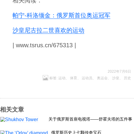
相关阅读：
帕宁-科洛缅金：俄罗斯首位奥运冠军
沙皇尼古拉二世喜欢的运动
| www.tsrus.cn/675313 |
2022年7月6日
标签:
运动
、
体育
、
运动员
、
奥运会
、
沙皇
、
历史
相关文章
关于俄罗斯首座电视塔——舒霍夫塔的五件事
俄罗斯历史上七颗传奇宝石