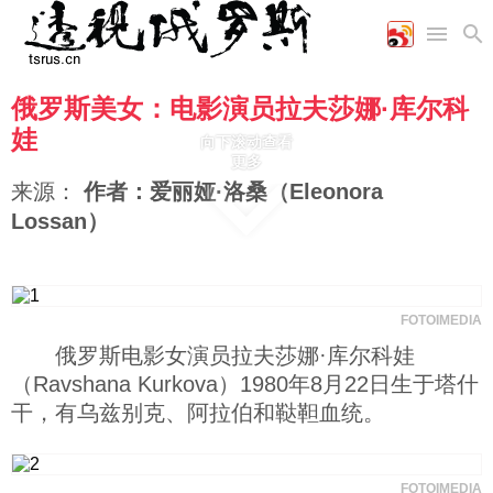
俄罗斯美女：电影演员拉夫莎娜·库尔科
首页
空军
财经
文艺
图片新闻
娃
向下滚动查看
海军
商业
教育
高清图片
更多
国际
陆军
工业
美食
漫画
来源：
作者：爱丽娅·洛桑（Eleonora
军事合作
能源
娱乐
视频
Lossan）
农业
图表
时政
军事
FOTOIMEDIA
俄罗斯电影女演员拉夫莎娜·库尔科娃
（Ravshana Kurkova）1980年8月22日生于塔什
评论
干，有乌兹别克、阿拉伯和鞑靼血统。
经济
FOTOIMEDIA