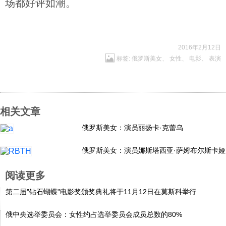
场都好评如潮。
2016年2月12日
标签:
俄罗斯美女
、
女性
、
电影
、
表演
相关文章
俄罗斯美女：演员丽扬卡·克蕾乌
俄罗斯美女：演员娜斯塔西亚·萨姆布尔斯卡娅
阅读更多
第二届"钻石蝴蝶"电影奖颁奖典礼将于11月12日在莫斯科举行
俄中央选举委员会：女性约占选举委员会成员总数的80%