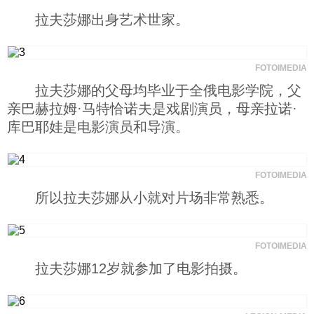
拉夫莎娜出身艺术世家。
科技
社会
FOTOIMEDIA
拉夫莎娜的父母均毕业于全俄电影学院，父
亲巴赫拉姆·马特恰诺夫是戏剧演员，母亲拉诺·
文化
库巴耶娃是电影演员和导演。
历史
FOTOIMEDIA
所以拉夫莎娜从小就对片场非常熟悉。
体育
旅游
FOTOIMEDIA
拉夫莎娜12岁就参加了电影拍摄。
视听