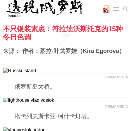
不只银装素裹：符拉迪沃斯托克的15种
首页
向下滚动查看
空军
财经
文艺
图片新闻
更多
冬日色调
海军
商业
教育
高清图片
国际
陆军
工业
美食
漫画
来源：
作者：基拉·叶戈罗娃（Kira Egorova）
军事合作
能源
娱乐
视频
农业
图表
时政
PRIMAMEDIA
军事
俄罗斯岛大桥。
评论
PRIMAMEDIA
塔卡列夫斯卡亚·柯什卡灯塔。
经济