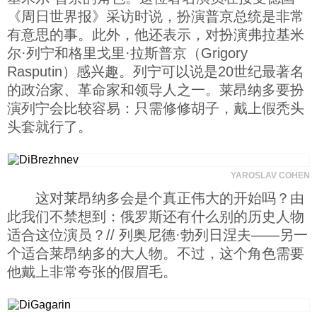
《周日世界报》采访时说，扮演普京总统是非常
科技
有意思的事。此外，他还表示，对扮演弗拉基米
尔·列宁和格里戈里·拉斯普京（Grigory
社会
Rasputin）感兴趣。列宁可以说是20世纪最著名
的政治家、革命家和领导人之一。莱昂纳多要扮
演列宁会比较容易：只需修修胡子，戴上假秃头
文化
头套就行了。
历史
YAROSLAV COHEN
这对莱昂纳多会是个真正伟大的开始吗？由
体育
此我们不禁想到：俄罗斯还有什么别的历史人物
适合这位演员？// 列奥尼德·勃列日涅夫——另一
旅游
个适合莱昂纳多的大人物。不过，这个角色需要
他戴上非常夸张的假眉毛。
视听