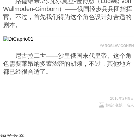
路德维希.冯.瓦尔莫登-金博恩（Ludwig von
Wallmoden-Gimborn）——俄国轻步兵兵团指挥
官。不过，首先我们得为这个角色设计好合适的
剧本。
YAROSLAV COHEN
尼古拉二世——沙皇俄国末代皇帝。这个角
色需要莱昂纳多蓄浓密的胡须，不过，其他地方
都已经很合适了。
2016年2月9日
标签:
电影
、
名人