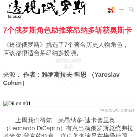
7个俄罗斯角色助推莱昂纳多斩获奥斯卡
首页
空军
财经
文艺
图片新闻
海军
商业
教育
高清图片
《透视俄罗斯》挑选了7个著名历史人物角色，
国际
陆军
工业
美食
漫画
应该都很适合莱昂纳多扮演。
军事合作
能源
娱乐
视频
向下滚动查看
农业
图表
更多
时政
来源：
作者：雅罗斯拉夫·科恩 （Yaroslav
Cohen）
军事
评论
YAROSLAV COHEN
上周我们得知，莱昂纳多·迪卡普里奥
经济
（Leonardo DiCaprio）有意出演俄罗斯总统弗拉
基米尔·普京的角色。这位著名演员在接受德国