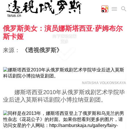
俄罗斯美女：演员娜斯塔西亚·萨姆布尔
首页
空军
财经
文艺
图片新闻
斯卡娅
向下滚动查看
海军
商业
教育
高清图片
更多
国际
陆军
工业
美食
漫画
来源：
《透视俄罗斯》
军事合作
能源
娱乐
视频
农业
图表
时政
军事
NATASHA VOLKONSKAYA
娜斯塔西亚2010年从俄罗斯戏剧艺术学院毕
业后进入莫斯科话剧院小博拉纳亚剧团。
评论
经济