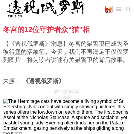
冬宫的12位守护者众“猫”相
首页
空军
财经
文艺
图片新闻
海军
商业
教育
高清图片
【《透视俄罗斯》消息】冬宫的猫警卫已成为圣
国际
陆军
工业
美食
漫画
彼得堡的活象征。今天，我们不再满足于仅仅罗
军事合作
能源
娱乐
视频
列图片，将为读者讲述有关猫警卫的背后故事。
农业
图表
时政
来源：
《透视俄罗斯》
军事
向下滚动查看
更多
评论
经济