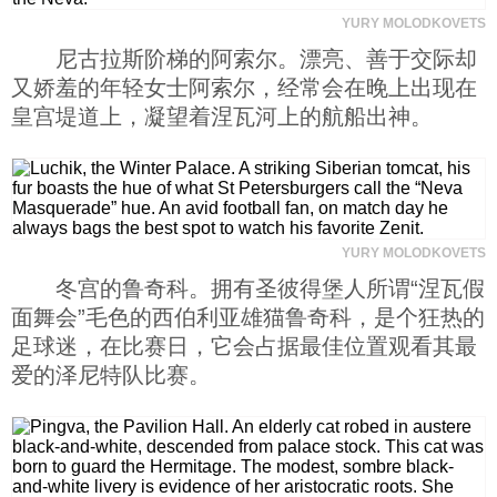
YURY MOLODKOVETS
科技
尼古拉斯阶梯的阿索尔。漂亮、善于交际却
又娇羞的年轻女士阿索尔，经常会在晚上出现在
社会
皇宫堤道上，凝望着涅瓦河上的航船出神。
文化
历史
YURY MOLODKOVETS
冬宫的鲁奇科。拥有圣彼得堡人所谓“涅瓦假
体育
面舞会”毛色的西伯利亚雄猫鲁奇科，是个狂热的
足球迷，在比赛日，它会占据最佳位置观看其最
爱的泽尼特队比赛。
旅游
视听