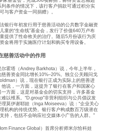
多家基金会，完成306项募捐，募得资金总额超
一系列条件的情况下，该行客户捐款可通过积分实
可与客户资金一同捐赠）。
法银行年初发行用于慈善活动的公共数字金融资
儿童的“生命线”基金会，发行了价值640万卢布
童提供了性命攸关的治疗。随后5月份该行为庆
得资金将用于实施医疗计划和购买专用设备。
在慈善活动中的作用
霍塔（Andrey Barkhota）说，今年上半年，
慈善资金同比增长10%–20%。独立公关顾问戈
 Goldman）说，现在银行正成为实际上的慈善进
。他说，一方面，这提升了银行在客户和国家心
另一方面，这是对基金会的切实支持，许多基金
难以维系。“D.group”非营利组织与公共倡议发
莫伊谢耶娃（Inga Moiseeva）说：“企业关心
理机构的传统优势。银行客户构成数百万级潜在
支持，包括不会响应社交媒体小广告的人群。”
om Finance Global）首席分析师米尔恰科娃