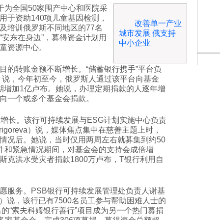
于为全国50家围产中心和医院采
用于资助140项儿童基因检测，
改善单一产业
及培训俄罗斯不同地区的77名
城市发展 俄支持
“安东在身边”，募得资金计划用
中小企业
童资源中心。
目的转账金额不断增长。“储蓄银行携手”平台负
egel）说，今年初至今，俄罗斯人通过该平台向基金
期增加1亿卢布。她说，办理定期捐款的人逐年增
向一个或多个基金会捐款。
著增长。该行可持续发展与ESG计划实施中心负责
 Grigoreva）说，媒体焦点集中在慈善主题上时，
情况后。她说，当时仅用两周左右就募集到约50
件和紧急情况期间，对基金会的支持会成倍增
斯克洪水受灾者捐款1800万卢布，T银行利用自
愿服务。PSB银行可持续发展管理处负责人谢基
nskaya）说，该行已有7500名员工参与帮助困难人士的
出的“索夫科姆银行善行”项目成为另一个热门募捐