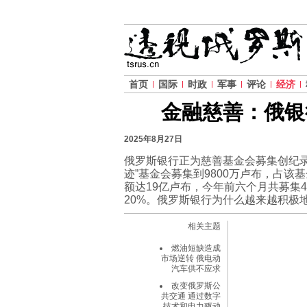
首页
国际
时政
军事
评论
经济
金融慈善：俄银
2025年8月27日
俄罗斯银行正为慈善基金会募集创纪录
迹”基金会募集到9800万卢布，占该
额达19亿卢布，今年前六个月共募集
20%。俄罗斯银行为什么越来越积极
相关主题
燃油短缺造成
市场逆转 俄电动
汽车供不应求
改变俄罗斯公
共交通 通过数字
技术和电力驱动