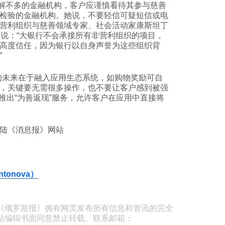
va）说，了解不多的金融机构，客户应谨慎看待其参与慈善
检验的金融机构。她说，不要轻信可疑短信或电
营利组织与慈善领域专家、社会活动家康斯坦丁
tinova）说：“大银行不会承接所有非营利组织的项目，
高度信任，因为银行以自身声誉为这些组织背
”
的未来在于融入应用生态系统，如购物奖励可自
，关键要无需很多操作，也不要让客户感到被强
就推出“为善返现”服务，允许客户在应用中直接将
登陆《消息报》网站
tonova）
《俄罗斯报》拥有网页发布所有信息和资讯的完全
站编辑书面同意禁止转载。联系邮箱：