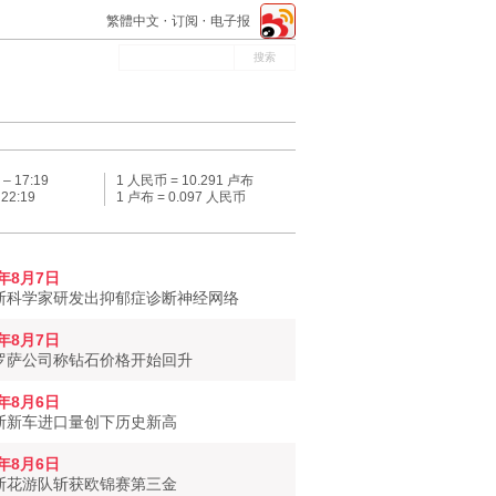
繁體中文
订阅
电子报
 –
17:19
1 人民币 = 10.291 卢布
–
22:19
1 卢布 = 0.097 人民币
6年8月7日
斯科学家研发出抑郁症诊断神经网络
6年8月7日
罗萨公司称钻石价格开始回升
6年8月6日
斯新车进口量创下历史新高
6年8月6日
斯花游队斩获欧锦赛第三金