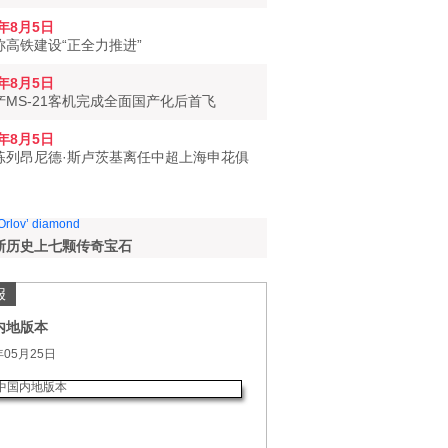
6年8月5日
称高铁建设“正全力推进”
6年8月5日
产MS-21客机完成全面国产化后首飞
6年8月5日
练列昂尼德·斯卢茨基离任中超上海申花俱
斯历史上七颗传奇宝石
报
内地版本
年05月25日