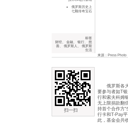
俄罗斯历史上
七颗传奇宝石
标签
财经
、
金融
、
银行
、
慈
善
、
俄罗斯人
、
俄罗斯
生活
来源：Press Photo
俄罗斯各
要参与者如T银
行和索夫科姆
无上限捐款翻倍
持首个合作方“
扫一扫
行卡和T-Pa
此，基金会共收