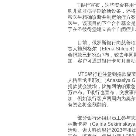
T银行宣布，这些资金将用
购儿童肝病早期诊断设备，还将
帮医生精确诊断并制定治疗方案
医生。该项目的下个合作基金是
于在圣彼得堡建立首个自闭症儿
目前，俄罗斯银行向慈善项
责人施列格尔（Elena Shl
会捐款已超3亿卢布，较去年同
加，客户可通过银行卡每月自动
MTS银行也注意到捐款显
人格里戈里耶娃（Anastasiya
捐款就会激增，比如阿纳帕紧急
万卢布。T银行也宣布，突发事
加，例如该行客户两周内为奥尔
有资金将金额翻倍。
部分银行还组织员工参与志
林斯卡娅（Galina Sekiri
活动。索夫科姆银行2023年推