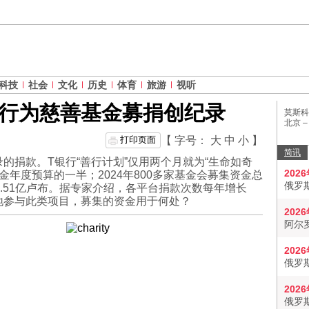
科技
社会
文化
历史
体育
旅游
视听
行为慈善基金募捐创纪录
莫斯科
北京 
打印页面
【 字号：
大
中
小
】
简讯
的捐款。T银行“善行计划”仅用两个月就为“生命如奇
202
基金年度预算的一半；2024年800多家基金会募集资金总
俄罗
4.51亿卢布。据专家介绍，各平台捐款次数每年增长
地参与此类项目，募集的资金用于何处？
202
阿尔
202
俄罗
202
俄罗