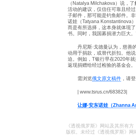
（Natalya Milchako
活动的建议，仅信任可靠且经过
子邮件，那可能是钓鱼邮件。非
诺娃（Tatyana Konstan
而是有所选择，这本身就体现了
书。同时，我国募捐潜力巨大。
丹尼斯·戈德曼认为，慈善
动用于捐款，或替代折扣。他说
迫。例如，T银行早在2020年
返现捐赠给经过检验的基金会。
需浏览
俄文原文稿件
，请
| www.tsrus.cn/683823|
让娜·安东诺娃（Zhanna An
《透视俄罗斯》网站及其所有方
版权。未经过《透视俄罗斯》网