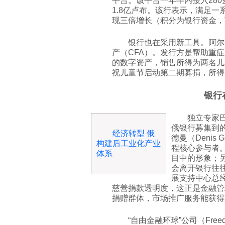
平台。该平台一年半内接入280
1.8亿卢布。该行表示，满足
现三倍增长（积分为银行资金，
银行也在采用新工具。阿尔
产（CFA）。发行方是帮助重症
的数字资产，销售所得为两名儿
祝儿童节启动第二期募捐，所
银行
独立专家巴尔
俄银行募集到的
经济转型 俄
德曼（Denis
构建后工业化产业
程核心参与者
体系
目中的形象；
会离开银行往往
展支持中心总经理
慈善捐款透明度，这正是金融管
捐赠群体，市场推广服务能获得
“自由金融环球”公司（Freed