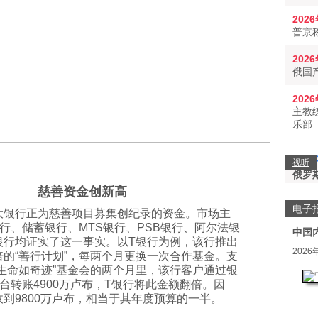
202
普京
202
俄国
202
主教
乐部
视听
俄罗
慈善资金创新高
电子
大银行正为慈善项目募集创纪录的资金。市场主
行、储蓄银行、MTS银行、PSB银行、阿尔法银
中国
银行均证实了这一事实。以T银行为例，该行推出
2026
的“善行计划”，每两个月更换一次合作基金。支
生命如奇迹”基金会的两个月里，该行客户通过银
y平台转账4900万卢布，T银行将此金额翻倍。因
到9800万卢布，相当于其年度预算的一半。