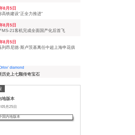
6年8月5日
称高铁建设“正全力推进”
6年8月5日
产MS-21客机完成全面国产化后首飞
6年8月5日
练列昂尼德·斯卢茨基离任中超上海申花俱
斯历史上七颗传奇宝石
报
内地版本
年05月25日