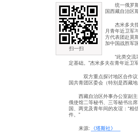
统一俄罗
国西藏自治区
杰米多夫
月青年近卫军
方代表团赴莫
加中国战胜军
扫一扫
“此类交
定基础。”杰米多夫在青年近卫
双方重点探讨地区合作议
国共青团区委会（特别是西藏
西藏自治区外事办公室副主
俄使馆二等秘书、三等秘书出席
国、两党及青年间的友谊：“相
件。”
来源:
《塔斯社》