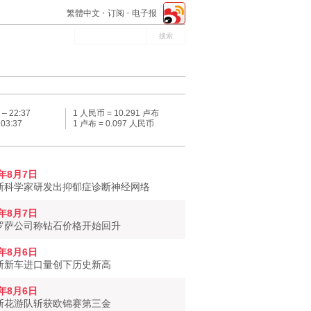
繁體中文
订阅
电子报
 –
22:37
1 人民币 = 10.291 卢布
–
03:37
1 卢布 = 0.097 人民币
6年8月7日
斯科学家研发出抑郁症诊断神经网络
6年8月7日
罗萨公司称钻石价格开始回升
6年8月6日
斯新车进口量创下历史新高
6年8月6日
斯花游队斩获欧锦赛第三金