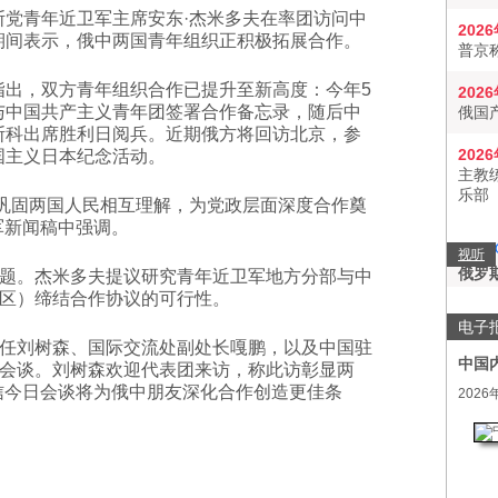
斯党青年近卫军主席安东·杰米多夫在率团访问中
202
期间表示，俄中两国青年组织正积极拓展合作。
普京
指出，双方青年组织合作已提升至新高度：今年5
202
与中国共产主义青年团签署合作备忘录，随后中
俄国
斯科出席胜利日阅兵。近期俄方将回访北京，参
202
国主义日本纪念活动。
主教
乐部
流巩固两国人民相互理解，为党政层面深度合作奠
军新闻稿中强调。
视听
俄罗
题。杰米多夫提议研究青年近卫军地方分部与中
地区）缔结合作协议的可行性。
电子
任刘树森、国际交流处副处长嘎鹏，以及中国驻
中国
会谈。刘树森欢迎代表团来访，称此访彰显两
信今日会谈将为俄中朋友深化合作创造更佳条
2026