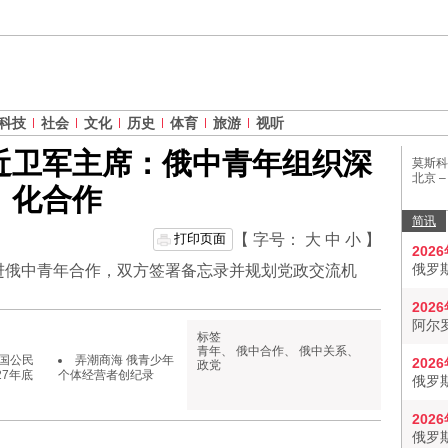
科技
社会
文化
历史
体育
旅游
视听
近卫军主席：俄中青年组织深
莫斯科
北京 
化合作
简讯
打印页面
【 字号：
大
中
小
】
202
俄罗
进俄中青年合作，双方签署备忘录并规划党政交流机
202
阿尔
标签
青年
、
俄中合作
、
俄中关系
、
国公民
弄潮商海 俄青少年
202
政党
27年底
个体经营者创纪录
俄罗
202
俄罗