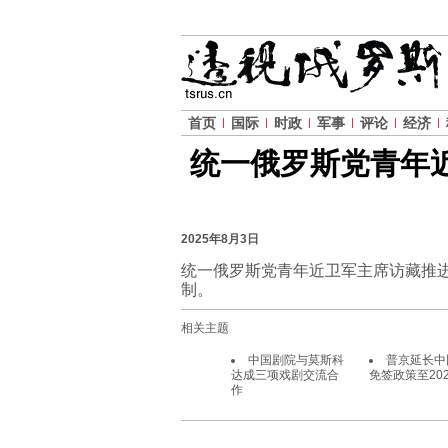
首页
国际
时政
军事
评论
经济
统一俄罗斯党青年
2025年8月3日
统一俄罗斯党青年近卫军主席访藏推
制。
相关主题
中国剧院与莫斯科
普京延长中
达成三项戏剧交流合
免签政策至20
作