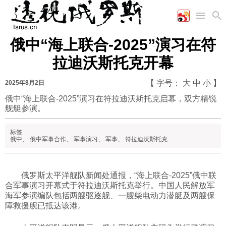
俄中“海上联合-2025”演习在符
首页
空军
财经
文艺
图片新闻
拉迪沃斯托克开幕
海军
商业
教育
高清图片
国际
陆军
工业
美食
漫画
【 字号：
大
中
小
】
2025年8月2日
军事合作
能源
娱乐
视频
俄中“海上联合-2025”演习在符拉迪沃斯托克启幕，双方精锐
舰艇参演。
农业
图表
时政
标签
俄中
、
俄中军事合作
、
军事演习
、
军事
、
符拉迪沃斯托克
军事
俄罗斯太平洋舰队新闻处通报，“海上联合-2025”俄中联
评论
合军事演习开幕式于符拉迪沃斯托克举行。中国人民解放军
海军参演编队包括两艘驱逐舰、一艘柴电动力潜艇及两艘保
障救援舰已抵达该港。
经济