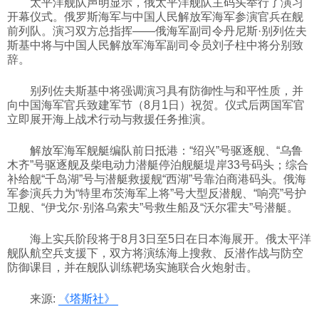
太平洋舰队声明显示，俄太平洋舰队主码头举行了演习
开幕仪式。俄罗斯海军与中国人民解放军海军参演官兵在舰
科技
前列队。演习双方总指挥——俄海军副司令丹尼斯·别列佐夫
斯基中将与中国人民解放军海军副司令员刘子柱中将分别致
辞。
社会
别列佐夫斯基中将强调演习具有防御性与和平性质，并
向中国海军官兵致建军节（8月1日）祝贺。仪式后两国军官
文化
立即展开海上战术行动与救援任务推演。
解放军海军舰艇编队前日抵港：“绍兴”号驱逐舰、“乌鲁
历史
木齐”号驱逐舰及柴电动力潜艇停泊舰艇堤岸33号码头；综合
补给舰“千岛湖”号与潜艇救援舰“西湖”号靠泊商港码头。俄海
军参演兵力为“特里布茨海军上将”号大型反潜舰、“响亮”号护
体育
卫舰、“伊戈尔·别洛乌索夫”号救生船及“沃尔霍夫”号潜艇。
海上实兵阶段将于8月3日至5日在日本海展开。俄太平洋
旅游
舰队航空兵支援下，双方将演练海上搜救、反潜作战与防空
防御课目，并在舰队训练靶场实施联合火炮射击。
视听
来源:
《塔斯社》