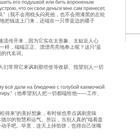
ь его подушкой или бить вороненым
устрою, что он свои деньги мне сам принесет,
й каемкой.”（我不会用枕头闷死他，也不会用漆黑的左轮
地把钱送上门来，还端在一只带蓝边的碟子
流传开来，因为它实在太形象、太贴近人心
一样，端端正正、漂漂亮亮地奉上呢？这只“蓝
利的代名词。
们常用它来讽刺那些坐等收获、指望别人一切
сё дали на блюдечке с голубой каемочкой
, и квартиру.”（他希望别人把一切都端给他——工作、
松得来”的美好想象，有时候也带点讽刺意味
本德尔的智慧和运气。所以，当别人真的“端着盘
一动手吧。毕竟，连天上掉馅饼，也得自己张嘴