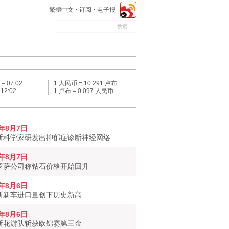
繁體中文
订阅
电子报
 –
07:02
1 人民币 = 10.291 卢布
–
12:02
1 卢布 = 0.097 人民币
6年8月7日
斯科学家研发出抑郁症诊断神经网络
6年8月7日
罗萨公司称钻石价格开始回升
6年8月6日
斯新车进口量创下历史新高
6年8月6日
斯花游队斩获欧锦赛第三金