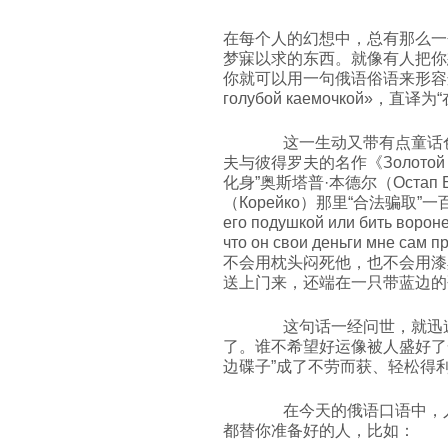
在每个人的幻想中，总有那么一
梦寐以求的东西。就像有人把你
你就可以用一句俄语俗语来形容这份“
голубой каемочкой»，直
这一生动又带有点童话色
夫与彼得罗夫的名作《Золотой
化身”奥斯塔普·本德尔（Оста
（Корейко）那里“合法骗取”一百
его подушкой или бить ворон
что он свои деньги мне сам п
不会用枕头闷死他，也不会用漆
送上门来，还端在一只带蓝边的
这句话一经问世，就迅速
了。谁不希望好运像被人盛好了
边碟子”成了不劳而获、轻松得
在今天的俄语口语中，人
都替你准备好的人，比如：