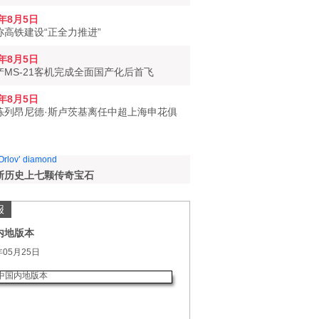
6年8月5日
称高铁建设“正全力推进”
6年8月5日
产MS-21客机完成全面国产化后首飞
6年8月5日
练列昂尼德·斯卢茨基离任中超上海申花俱
斯历史上七颗传奇宝石
报
内地版本
年05月25日