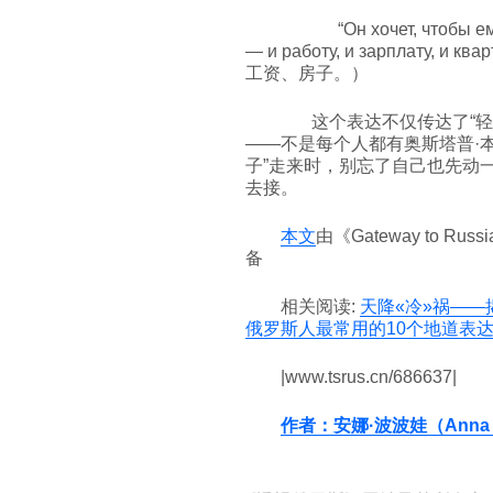
“Он хочет, чтобы ему в
— и работу, и зарплату
工资、房子。）
这个表达不仅传达了“轻
——不是每个人都有奥斯塔普·
子”走来时，别忘了自己也先动
去接。
本文
由《Gateway to R
备
相关阅读:
天降«冷»祸——揭秘俄
俄罗斯人最常用的10个地道表
|www.tsrus.cn/686637|
作者：安娜·波波娃（Anna 