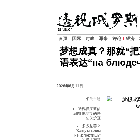
首页
国际
时政
军事
评论
经济
梦想成真？那就“把
语表达“на блюдечк
2026年6月11日
相关主题
透视俄罗斯信
息图 俄罗斯的特
别保护区
多多益善？
“Кашу маслом
не испортишь”