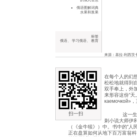
的俄式智慧
俄语图解词典
水果和浆果
标签
俄语
、
学习俄语
、
教育
来源：基拉·利西茨
在每个人的幻
松松地就得到
双手奉上，外
来形容这份“天上掉
каемочко
扫一扫
这一生动
刺小说大师伊利夫
（《金牛犊》）中。书中的“人民智慧
正在盘算如何从地下百万富翁科雷