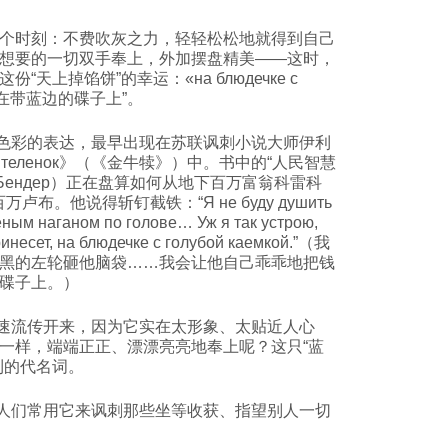
个时刻：不费吹灰之力，轻轻松松地就得到自己
想要的一切双手奉上，外加摆盘精美——这时，
天上掉馅饼”的幸运：«на блюдечке с
译为“在带蓝边的碟子上”。
彩的表达，最早出现在苏联讽刺小说大师伊利
 теленок》（《金牛犊》）中。书中的“人民智慧
п Бендер）正在盘算如何从地下百万富翁科雷科
万卢布。他说得斩钉截铁：“Я не буду душить
еным наганом по голове… Уж я так устрою,
ринесет, на блюдечке с голубой каемкой.”（我
黑的左轮砸他脑袋……我会让他自己乖乖地把钱
碟子上。）
流传开来，因为它实在太形象、太贴近人心
一样，端端正正、漂漂亮亮地奉上呢？这只“蓝
利的代名词。
们常用它来讽刺那些坐等收获、指望别人一切