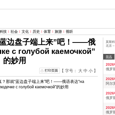
科技
社会
文化
历史
体育
旅游
视听
蓝边盘子端上来”吧！——俄
莫斯科
北京 
е с голубой каемочкой”
简讯
的妙用
202
俄罗
打印页面
【 字号：
大
中
小
】
202
阿尔
202
俄罗
202
俄罗