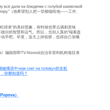
сё дали на блюдечке с голубой каемочкой
, и квартиру.”（他希望别人把一切都端给他——工作、
松得来”的美好想象，有时候也带点讽刺意味
本德尔的智慧和运气。所以，当别人真的“端着盘
一动手吧。毕竟，连天上掉馅饼，也得自己张嘴
ussia》编辑部即TV-Novosti自治非营利机构项目准
语中«как снег на голову»的玄机
达，你都知道吗？
Popova）