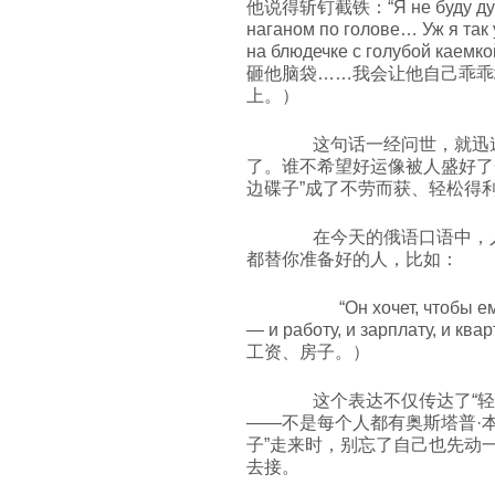
他说得斩钉截铁：“Я не буду душит
наганом по голове… Уж я так 
на блюдечке с голубо
砸他脑袋……我会让他自己乖乖
上。）
这句话一经问世，就迅速
了。谁不希望好运像被人盛好了
边碟子”成了不劳而获、轻松得
在今天的俄语口语中，人
都替你准备好的人，比如：
“Он хочет, чтобы ему в
— и работу, и зарплату
工资、房子。）
这个表达不仅传达了“轻
——不是每个人都有奥斯塔普·
子”走来时，别忘了自己也先动
去接。