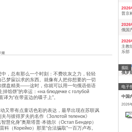
202
普京
202
俄国
202
主教
乐部
卡娅
视听
俄罗
想中，总有那么一个时刻：不费吹灰之力，轻轻
自己梦寐以求的东西。就像有人把你想要的一切
加摆盘精美——这时，你就可以用一句俄语俗语
电子
馅饼”的幸运：«на блюдечке с голубой
中国
й»，直译为“在带蓝边的碟子上”。
2026
又带有点童话色彩的表达，最早出现在苏联讽
与彼得罗夫的名作《Золотой теленок》
化身”奥斯塔普·本德尔（Остап Бендер）
科（Корейко）那里“合法骗取”一百万卢布。