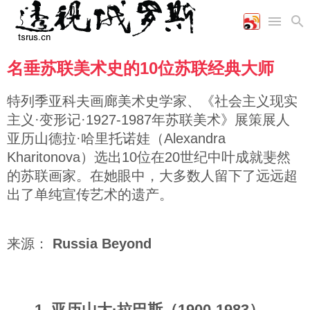
名垂苏联美术史的10位苏联经典大师
首页
空军
财经
文艺
图片新闻
海军
商业
教育
高清图片
特列季亚科夫画廊美术史学家、《社会主义现实
国际
陆军
工业
美食
漫画
主义·变形记·1927-1987年苏联美术》展策展人
军事合作
能源
娱乐
视频
亚历山德拉·哈里托诺娃（Alexandra
农业
图表
时政
Kharitonova）选出10位在20世纪中叶成就斐然
的苏联画家。在她眼中，大多数人留下了远远超
出了单纯宣传艺术的遗产。
军事
评论
来源：
Russia Beyond
经济
1. 亚历山大·拉巴斯（1900-1983）