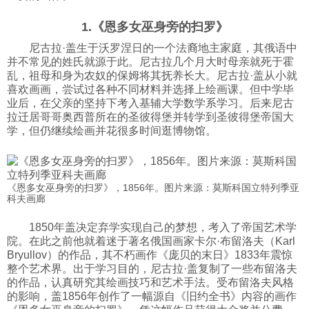
科技
1.《恩多女巫身旁的扫罗》
尼古拉·盖生于沃罗涅日的一个法裔地主家庭，其俄语中
并不常见的姓氏就源于此。尼古拉几个月大时母亲就死于霍
社会
乱，祖母和身为农奴的保姆将其抚养长大。尼古拉·盖从小就
喜欢画画，尝试过各种不同材料并选择上绘画课。但中学毕
业后，在父亲的坚持下考入基辅大学数学系学习。后来尼古
文化
拉迁居哥哥奥西普所在的圣彼得堡并转学到圣彼得堡帝国大
学，但仍继续绘画并花很多时间逛博物馆。
历史
《恩多女巫身旁的扫罗》，1856年。图片来源：莫斯科国立特列季亚
体育
科夫画廊
1850年盖决定弃学实现自己的梦想，考入了帝国艺术学
旅游
院。在此之前他就着迷于著名俄国画家卡尔·布留洛夫（Karl
Bryullov）的作品，其不朽画作《庞贝的末日》1833年震惊
整个艺术界。出于学习目的，尼古拉·盖复制了一些布留洛夫
视听
的作品，认真研究其绘画技巧和艺术手法。受布留洛夫风格
的影响，盖1856年创作了一幅源自《旧约全书》内容的画作