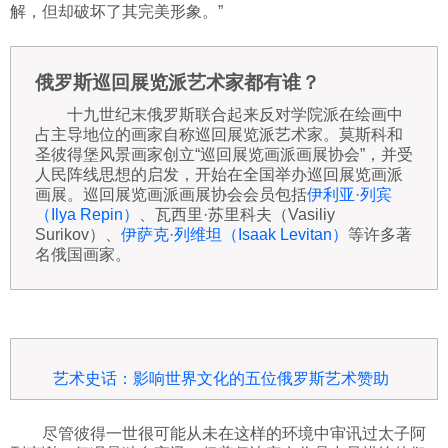
解，但却破坏了其完美形象。”
俄罗斯巡回展览派艺术家都有谁？
十九世纪末俄罗斯联合起来反对学院派在绘画中
占主导地位的画家自称巡回展览派艺术家。莫斯科和
圣彼得堡风景画家创立“巡回展览画派画展协会”，并受
人民阵线思想的启发，开始在全国举办巡回展览画派
画展。巡回展览画派画展协会会员包括
伊利亚·列宾
（Ilya Repin）
、瓦西里·苏里科夫（Vasiliy
Surikov）、
伊萨克·列维坦（Isaak Levitan）
等许多著
名俄国画家。
艺术史话：影响世界文化的五位俄罗斯艺术赞助
尽管彼得一世很可能从未在这样的环境中审讯过太子阿