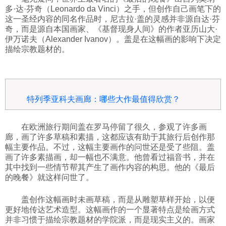
多·达·芬奇（Leonardo da Vinci）之手，但创作自己画笔下的
这一圣经内容的同名作品时，尼古拉·盖的灵感并非源自达·芬
奇，而是源自本国画家、《基督现身人间》的作者亚历山大·
伊万诺夫（Alexander Ivanov）。盖是在这幅画的影响下决定
描绘宗教题材的。
特列季亚科夫画廊：哪些大作最值得欣赏？
在欧洲旅行期间盖在罗马停留了很久，参观了许多画
廊，画了许多草稿和素描，这都应该有助于其旅行后创作那
幅主要作品。不过，这幅主要画作的问世还是受了些阻。盖
画了许多素描画，却一幅也不满意。他曾看过福音书，并在
其中找到一些情节帮其产生了画作内容的构思。他的《最后
的晚餐》就这样问世了。
盖创作这幅画时未画草稿，而是从雕塑草样开始，以便
更好地传达艺术造型。这幅画作的一个显著特点是绘画方式
并非习惯于描绘宗教题材的学院派，而是现实主义的。画家