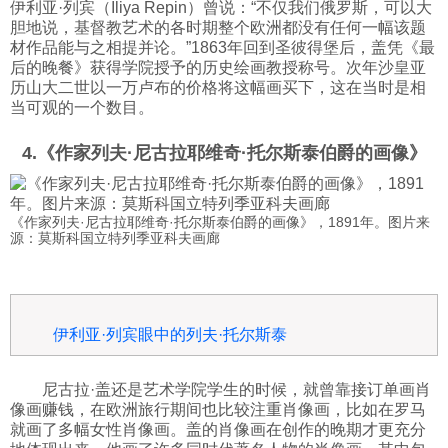
伊利亚·列宾（Iliya Repin）曾说：“不仅我们俄罗斯，可以大
胆地说，基督教艺术的各时期整个欧洲都没有任何一幅该题
材作品能与之相提并论。”1863年回到圣彼得堡后，盖凭《最
后的晚餐》获得学院授予的历史绘画教授称号。次年沙皇亚
历山大二世以一万卢布的价格将这幅画买下，这在当时是相
当可观的一个数目。
4.《作家列夫·尼古拉耶维奇·托尔斯泰伯爵的画像》
《作家列夫·尼古拉耶维奇·托尔斯泰伯爵的画像》，1891年。图片来
源：莫斯科国立特列季亚科夫画廊
伊利亚·列宾眼中的列夫·托尔斯泰
尼古拉·盖还是艺术学院学生的时候，就曾靠接订单画肖
像画赚钱，在欧洲旅行期间也比较注重肖像画，比如在罗马
就画了多幅女性肖像画。盖的肖像画在创作的晚期才更充分