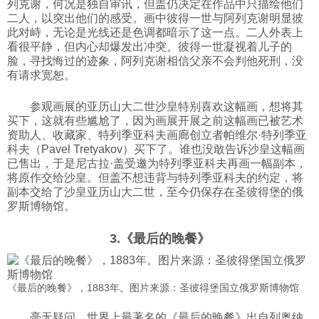
列克谢，何况是独自审讯，但盖仍决定在作品中只描绘他们
二人，以突出他们的感受。画中彼得一世与阿列克谢明显彼
此对峙，无论是光线还是色调都暗示了这一点。二人外表上
看很平静，但内心却爆发出冲突。彼得一世凝视着儿子的
脸，寻找悔过的迹象，阿列克谢相信父亲不会判他死刑，没
有请求宽恕。
参观画展的亚历山大二世沙皇特别喜欢这幅画，想将其
买下，这就有些尴尬了，因为画展开展之前这幅画已被艺术
资助人、收藏家、特列季亚科夫画廊创立者帕维尔·特列季亚
科夫（Pavel Tretyakov）买下了。谁也没敢告诉沙皇这幅画
已售出，于是尼古拉·盖受邀为特列季亚科夫再画一幅副本，
将原作交给沙皇。但盖不想违背与特列季亚科夫的约定，将
副本交给了沙皇亚历山大二世，至今仍保存在圣彼得堡的俄
罗斯博物馆。
3.《最后的晚餐》
《最后的晚餐》，1883年。图片来源：圣彼得堡国立俄罗斯博物馆
毫无疑问，世界上最著名的《最后的晚餐》出自列奥纳