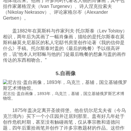
地体现出来。他画了许多同时代著名人物的肖像画，其中包
括作家屠格涅夫（Ivan Turgenev）、诗人涅克拉索夫
（Nikolay Nekrasov）、评论家格尔岑（Alexander
Gertsen）。
盖1882年在莫斯科与作家列夫·托尔斯泰（Lev Tolstoy）
相识，两年后为其画了一幅肖像画，描绘的是托尔斯泰在莫
斯科赫莫夫尼基区的私人宅邸书房里创作论著《我的信仰是
什么》手稿。托尔斯泰对盖的《最后的晚餐》予以很高评
价，说“他本人对耶稣与他的门徒最后晚餐的想象与盖的画作
传达的东西相吻合。”
5.自画像
尼古拉·盖自画像，1893年，乌克兰，基辅，国立基辅俄罗斯艺术博
物馆。
1875年盖决定离开圣彼得堡。他在切尔尼戈夫省（今乌
克兰境内）买下一个小庄园并迁居到那里。盖有好几年处于
创作危机时期，甚至没有触碰画笔，仅从事宗教和道德问
题，四年后重拾画笔并创作了许多宗教题材的作品。这些作