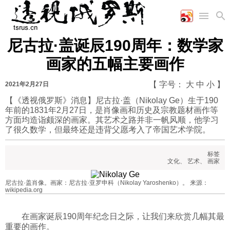
尼古拉·盖诞辰190周年：数学家
首页
空军
财经
文艺
图片新闻
画家的五幅主要画作
海军
商业
教育
高清图片
国际
陆军
工业
美食
漫画
【 字号：
大
中
小
】
2021年2月27日
军事合作
能源
娱乐
视频
【《透视俄罗斯》消息】尼古拉·盖（Nikolay Ge）生于190
年前的1831年2月27日，是肖像画和历史及宗教题材画作等
农业
图表
时政
方面均造诣颇深的画家。其艺术之路并非一帆风顺，他学习
了很久数学，但最终还是违背父愿考入了帝国艺术学院。
军事
标签
文化
、
艺术
、
画家
评论
尼古拉·盖肖像。画家：尼古拉·亚罗申科（Nikolay Yaroshenko）。 来源：
wikipedia.org
经济
在画家诞辰190周年纪念日之际，让我们来欣赏几幅其最
重要的画作。