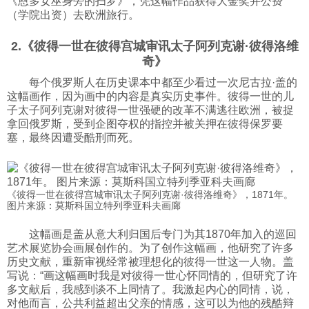
《恩多女巫身旁的扫罗》，凭这幅作品获得大金奖并公费
（学院出资）去欧洲旅行。
2.《彼得一世在彼得宫城审讯太子阿列克谢·彼得洛维
奇》
每个俄罗斯人在历史课本中都至少看过一次尼古拉·盖的
这幅画作，因为画中的内容是真实历史事件。彼得一世的儿
子太子阿列克谢对彼得一世强硬的改革不满逃往欧洲，被捉
拿回俄罗斯，受到企图夺权的指控并被关押在彼得保罗要
塞，最终因遭受酷刑而死。
《彼得一世在彼得宫城审讯太子阿列克谢·彼得洛维奇》，1871年。
图片来源：莫斯科国立特列季亚科夫画廊
这幅画是盖从意大利归国后专门为其1870年加入的巡回
艺术展览协会画展创作的。为了创作这幅画，他研究了许多
历史文献，重新审视经常被理想化的彼得一世这一人物。盖
写说：“画这幅画时我是对彼得一世心怀同情的，但研究了许
多文献后，我感到谈不上同情了。我激起内心的同情，说，
对他而言，公共利益超出父亲的情感，这可以为他的残酷辩