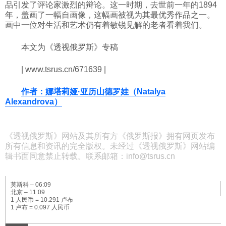
品引发了评论家激烈的辩论。这一时期，去世前一年的1894
年，盖画了一幅自画像，这幅画被视为其最优秀作品之一。
画中一位对生活和艺术仍有着敏锐见解的老者看着我们。
本文为《透视俄罗斯》专稿
| www.tsrus.cn/671639 |
作者：娜塔莉娅·亚历山德罗娃（Natalya
Alexandrova）
《透视俄罗斯》网站及其所有方《俄罗斯报》拥有网页发布
所有信息和资讯的完全版权。未经过《透视俄罗斯》网站编
辑书面同意禁止转载。联系邮箱：info@tsrus.cn
莫斯科 –
06:09
北京 –
11:09
1 人民币 = 10.291 卢布
1 卢布 = 0.097 人民币