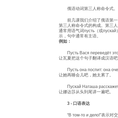
俄语动词第三人称命令式。
前几课我们介绍了俄语第一
第三人称命令式的构成。第三人
通常用语气词пусть（或пус
示，句中通常有主语。
例如：
Пусть Вася переведёт эт
让瓦夏把这个句子翻译成汉语吧
Пусть она поспит: она оч
让她再睡会儿吧，她太累了。
Пускай Наташа расскажет
让娜达莎从头到尾讲一遍吧。
3 - 口语表达
“В том-то и дел