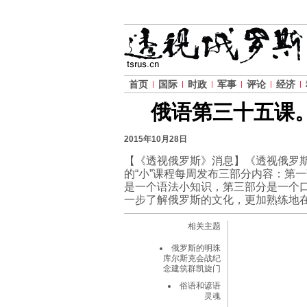
首页
国际
时政
军事
评论
经济
俄语第三十五课
2015年10月28日
【《透视俄罗斯》消息】《透视俄罗斯
的“小”课程每周发布三部分内容：第
是一个语法小知识，第三部分是一个口
一步了解俄罗斯的文化，更加熟练地
相关主题
俄罗斯的明珠
库尔斯克会战纪
念建筑群凯旋门
俗语和谚语
灵魂