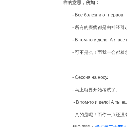
样的意思，
例如：
- Все болезни от нервов.
- 所有的疾病都是由神经引
- В том-то и дело! А я вс
- 可不是么！而我一会都着
- Сессия на носу.
- 马上就要开始考试了。
- В том-то и дело! А ты 
- 真的是呢！而你一点还没