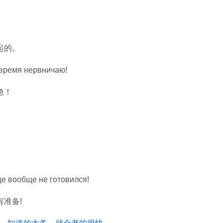
起的。
е время нервничаю!
急！
еще вообще не готовился!
有准备!