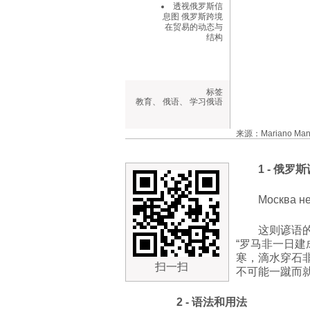
透视俄罗斯信
息图 俄罗斯跨境
在贸易的动态与
结构
标签
教育
、
俄语
、
学习俄语
来源：Mariano Mante
1 - 俄罗
Москва не
这则谚语
“罗马非一日建
寒，滴水穿石
扫一扫
不可能一蹴而
2 - 语法和用法