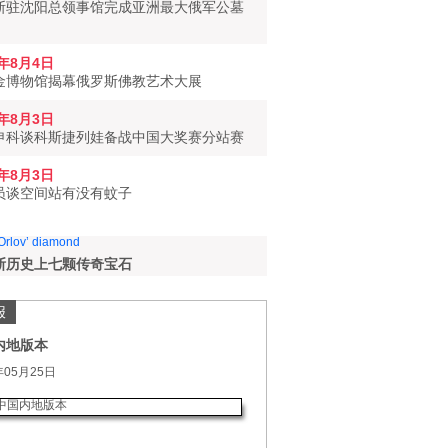
斯驻沈阳总领事馆完成亚洲最大俄军公墓
6年8月4日
金博物馆揭幕俄罗斯佛教艺术大展
6年8月3日
申科谈科斯捷列娃备战中国大奖赛分站赛
6年8月3日
员谈空间站有没有蚊子
斯历史上七颗传奇宝石
报
内地版本
年05月25日