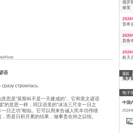
俄罗
修复
202
普希
202
普鲁
202
航天
l/Flickr
斯谚语
视听
俄罗
 сразу строилась.
电子
的意思是“莫斯科不是一天建成的”。它和英文谚语
中国
成”的意思一样，同汉语里的“冰冻三尺非一日之
非一日之功”相似。它可以用来告诫人民丰功伟绩
2026
就，而是日积月累的结果，做事贵在持之以恒。