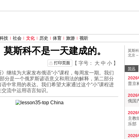
科技
社会
文化
历史
体育
旅游
视听
。莫斯科不是一天建成的。
莫斯科
北京 
打印页面
【 字号：
大
中
小
】
简讯
》继续为大家发布俄语“小”课程，每周发一期。我们
202
一部分是一个俄罗斯谚语意义和用法的解释，第二部分
普京
语中常用的表达。我们希望大家通过这个“小”课程进
在交流中运用语言知识。
202
俄国
202
主教
乐部
202