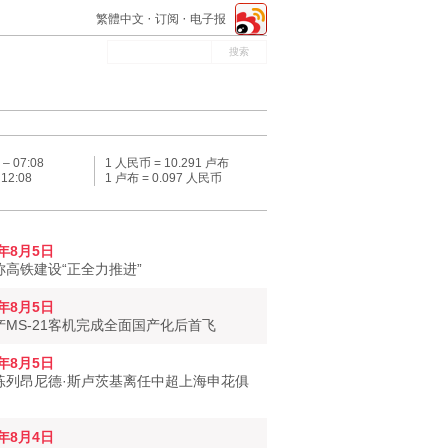
繁體中文
订阅
电子报
 –
07:08
1 人民币 = 10.291 卢布
–
12:08
1 卢布 = 0.097 人民币
6年8月5日
称高铁建设“正全力推进”
6年8月5日
产MS-21客机完成全面国产化后首飞
6年8月5日
练列昂尼德·斯卢茨基离任中超上海申花俱
6年8月4日