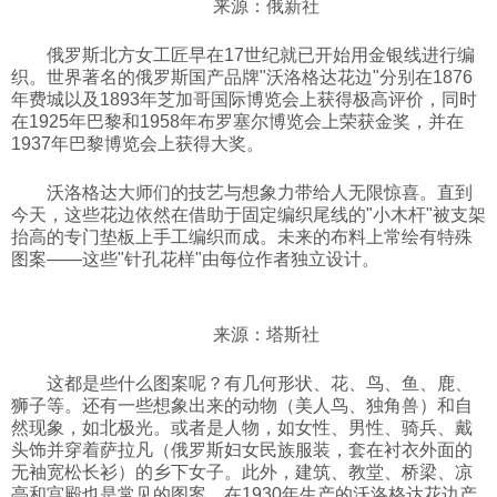
来源：俄新社
科技
俄罗斯北方女工匠早在17世纪就已开始用金银线进行编
织。世界著名的俄罗斯国产品牌"沃洛格达花边"分别在1876
年费城以及1893年芝加哥国际博览会上获得极高评价，同时
社会
在1925年巴黎和1958年布罗塞尔博览会上荣获金奖，并在
1937年巴黎博览会上获得大奖。
文化
沃洛格达大师们的技艺与想象力带给人无限惊喜。直到
今天，这些花边依然在借助于固定编织尾线的"小木杆"被支架
抬高的专门垫板上手工编织而成。未来的布料上常绘有特殊
历史
图案——这些"针孔花样"由每位作者独立设计。
体育
来源：塔斯社
旅游
这都是些什么图案呢？有几何形状、花、鸟、鱼、鹿、
狮子等。还有一些想象出来的动物（美人鸟、独角兽）和自
然现象，如北极光。或者是人物，如女性、男性、骑兵、戴
头饰并穿着萨拉凡（俄罗斯妇女民族服装，套在衬衣外面的
视听
无袖宽松长衫）的乡下女子。此外，建筑、教堂、桥梁、凉
亭和宫殿也是常见的图案。在1930年生产的沃洛格达花边产