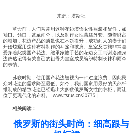
来源：塔斯社
革命前，人们常常用这种花边装饰女性裙装和配件，如
袖口、领口，甚至雨伞，以及制作女性蕾丝外套。随着财富
的增加，花边产品的质量也在不断提升，成功商人的妻子们
开始炫耀用这种布料制作的斗篷和披肩。皇室及贵族非常喜
爱穿着此类国产花边。继承家族手艺的花边女工韦谢洛娃身
边依然记得有关自己的祖母为皇室成员编织特制长袜和雨伞
的事情。
苏联时期，使用国产花边被视为一种过度浪费，因此民
众对花边的需求降至最低。如今，我们国家用最好的天然纤
维制成的精致花边已经退出大多数俄罗斯女性的衣柜，而让
位于更现代化的布料。| www.tsrus.cn/30775 |
相关阅读：
俄罗斯的街头时尚：细高跟与