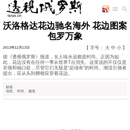
沃洛格达花边驰名海外 花边图案
首页
空军
财经
文艺
图片新闻
包罗万象
海军
商业
教育
高清图片
国际
陆军
工业
美食
漫画
【 字号：
大
中
小
】
2013年12月13日
军事合作
能源
娱乐
视频
据《透视俄罗斯》报道，女人味永远都是时尚。正因为如
此，花边没有在任何一季从世界T台消失。这里说的不仅仅是
农业
图表
时政
衣领和袖口处，尽管它们无疑是“必须有”的时尚。潮流引领者
提出，应从头到脚都应穿着花边。
军事
标签
传统
、
时尚
、
服装
评论
经济