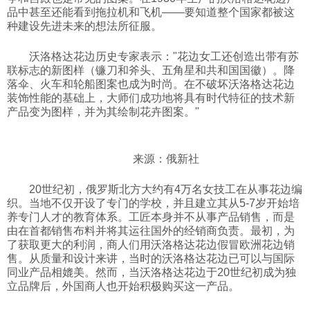
品中甚至还能看到拖拉机和飞机——要知道整个国家都被这
种建设先进未来的想法所征服。
沃洛格达花边历史专家表示："花边女工还创造出带有苏
联标志的新图样（镰刀和斧头、五角星和共和国国徽）。降
落伞、火车和轮船图案也成为时尚。在不破坏沃洛格达花边
装饰性能的基础上，大师们成功地将具有时代特征的技术新
产品变为图样，并为其绘制花卉图案。"
来源：俄新社
20世纪初，俄罗斯北方大约有4万名女技工在从事花边编
织。当地不仅开设了专门的学校，并且建立其从5-7岁开始培
养专门人才的教育体系。工匠本身并不从事产品销售，而是
由在首都销售布料并将其运往国外的经销商负责。最初，为
了获取更大的利润，商人们用沃洛格达花边假冒欧洲花边销
售。从质量和设计来讲，当时的沃洛格达花边已可以与国际
同业产品相媲美。然而，当沃洛格达花边于20世纪初成为独
立品牌后，外国商人也开始积极购买这一产品。