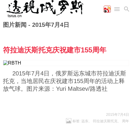
图片新闻 -
2015年7月4日
首页
空军
财经
文艺
图片新闻
海军
商业
教育
高清图片
国际
陆军
工业
美食
漫画
符拉迪沃斯托克庆祝建市155周年
军事合作
能源
娱乐
视频
农业
图表
时政
2015年7月4日，俄罗斯远东城市符拉迪沃斯
托克，当地居民在庆祝建市155周年的活动上释
军事
放气球。图片来源：Yuri Maltsev/路透社
评论
2015年7月4日
经济
标签:
远东
、
符拉迪沃斯托克
、
周年