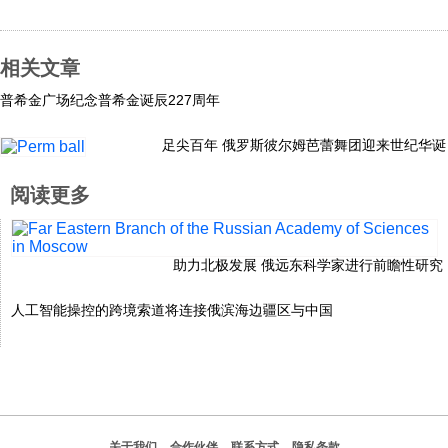
科技
相关文章
社会
普希金广场纪念普希金诞辰227周年
足尖百年 俄罗斯彼尔姆芭蕾舞团迎来世纪华诞
文化
阅读更多
历史
助力北极发展 俄远东科学家进行前瞻性研究
体育
人工智能操控的跨境索道将连接俄滨海边疆区与中国
旅游
视听
关于我们
合作伙伴
联系方式
隐私条款