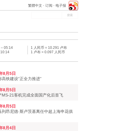
繁體中文
订阅
电子报
 –
05:14
1 人民币 = 10.291 卢布
–
10:14
1 卢布 = 0.097 人民币
6年8月5日
称高铁建设“正全力推进”
6年8月5日
产MS-21客机完成全面国产化后首飞
6年8月5日
练列昂尼德·斯卢茨基离任中超上海申花俱
6年8月4日