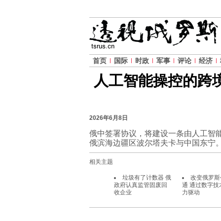
首页
国际
时政
军事
评论
经济
人工智能操控的跨
2026年6月8日
俄中签署协议，将建设一条由人工智能
俄滨海边疆区波尔塔夫卡与中国东宁
相关主题
垃圾有了计数器 俄
改变俄罗斯
政府认真监管固废回
通 通过数字技
收企业
力驱动