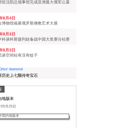
斯驻沈阳总领事馆完成亚洲最大俄军公墓
6年8月4日
金博物馆揭幕俄罗斯佛教艺术大展
6年8月3日
申科谈科斯捷列娃备战中国大奖赛分站赛
6年8月3日
员谈空间站有没有蚊子
斯历史上七颗传奇宝石
报
内地版本
年05月25日