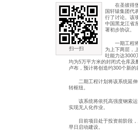
在圣彼得
国轩辕集团代表
行了讨论。该
中国黑龙江省
署初步协议。
一期工程
扫一扫
为上下两层，
吐能力达300
均为5万平方米的封闭式仓库及
卢布，预计将创造约300个新的
二期工程计划将该系统延伸
转枢纽。
该系统将依托高强度钢索运
实现无人化作业。
目前项目处于投资前阶段，
早日启动建设。