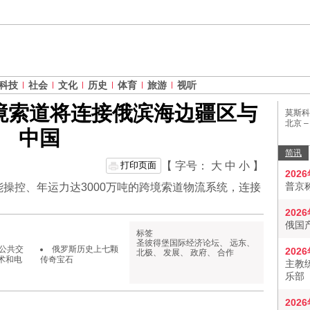
科技
社会
文化
历史
体育
旅游
视听
境索道将连接俄滨海边疆区与
莫斯科
北京 
中国
简讯
打印页面
【 字号：
大
中
小
】
202
普京
操控、年运力达3000万吨的跨境索道物流系统，连接
。
202
俄国
标签
圣彼得堡国际经济论坛
、
远东
、
公共交
俄罗斯历史上七颗
202
北极
、
发展
、
政府
、
合作
术和电
传奇宝石
主教
乐部
202