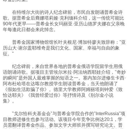
科技
在特维尔大街的诗人纪念碑前，市民自发朗诵普希金诗
歌。据普希金后裔娜塔莉娅·克利缅科介绍，这一传统可能比
90年代更早——普希金长女玛丽亚·亚历山德罗夫娜在父亲晚
社会
年每逢此日都会来此悼念。
普希金国家博物馆馆长叶夫根尼·博加特廖夫致辞称："亚
文化
历山大·谢尔盖耶维奇是我们文化、国家、幸福与自由的象
征。"
历史
纪念碑前，来自世界各地的普希金俄语学院留学生用俄
语朗诵诗歌。据项目主管埃尔米拉·阿法纳西耶娃介绍，"奇妙
的瞬间"是外国人最难掌握的短语之一。塞内加尔进修生卡西·
体育
阿布杜哈塔在达喀尔教授学生朗读普希金，当天他朗诵了
《假如生活欺骗了你》。德里大学教师阿姆丽塔则钟爱《致
恰达耶夫》《我曾经爱过你》等抒情诗及《别尔金小说
旅游
集》。
"戈尔恰科夫基金会"与普希金学院合作的"InterRussia"项
视听
目教师进修生也参与活动。该项目今年竞争比例达20:1，学
员需翻译普希金作品、参加文学大师班并撰写研究论文。普