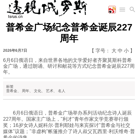
普希金广场纪念普希金诞辰227
首页
空军
财经
文艺
图片新闻
周年
海军
商业
教育
高清图片
国际
陆军
工业
美食
漫画
【 字号：
大
中
小
】
2026年6月7日
军事合作
能源
娱乐
视频
6月6日俄语日，来自世界各地的文学爱好者齐聚莫斯科普希
金广场，通过朗诵、研讨和献花等方式纪念普希金诞辰227周
农业
图表
时政
年。
标签
军事
普希金
、
周年
、
文化
、
艺术
、
名人
评论
6月6日俄语日，普希金广场举办系列活动纪念诗人诞辰
227周年。国家主广场上，"利才"青年作家文学竞赛举行颁
奖；16岁女诗人妮科尔·普利耶娃与来宾探讨"普希金与社交
经济
媒体"议题；"非虚构"帐篷推介了诗人叔父瓦西里·利沃维奇·普
希金的诗集。