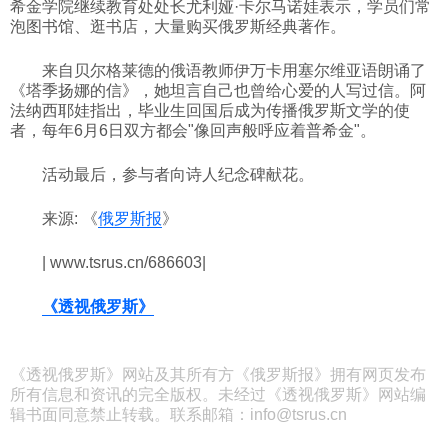
希金学院继续教育处处长尤利娅·卡尔马诺娃表示，学员们常
泡图书馆、逛书店，大量购买俄罗斯经典著作。
来自贝尔格莱德的俄语教师伊万卡用塞尔维亚语朗诵了
《塔季扬娜的信》，她坦言自己也曾给心爱的人写过信。阿
法纳西耶娃指出，毕业生回国后成为传播俄罗斯文学的使
者，每年6月6日双方都会"像回声般呼应着普希金"。
活动最后，参与者向诗人纪念碑献花。
来源: 《
俄罗斯报
》
| www.tsrus.cn/686603|
《透视俄罗斯》
《透视俄罗斯》网站及其所有方《俄罗斯报》拥有网页发布
所有信息和资讯的完全版权。未经过《透视俄罗斯》网站编
辑书面同意禁止转载。联系邮箱：info@tsrus.cn