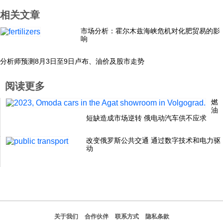
相关文章
科技
市场分析：霍尔木兹海峡危机对化肥贸易的影
响
社会
分析师预测8月3日至9日卢布、油价及股市走势
文化
阅读更多
燃
历史
油
短缺造成市场逆转 俄电动汽车供不应求
体育
改变俄罗斯公共交通 通过数字技术和电力驱
动
旅游
视听
关于我们
合作伙伴
联系方式
隐私条款