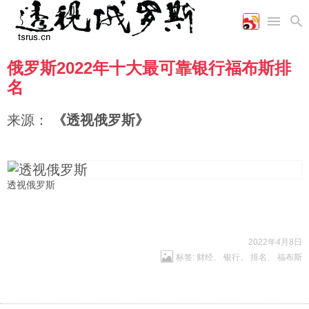
俄罗斯2022年十大最可靠银行福布斯排
首页
空军
财经
文艺
图片新闻
名
海军
商业
教育
高清图片
国际
陆军
工业
美食
漫画
来源：
《透视俄罗斯》
军事合作
能源
娱乐
视频
农业
图表
时政
透视俄罗斯
军事
评论
2022年4月8日
标签:
财经
、
银行
、
排名
、
福布斯
经济