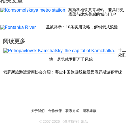
相关文章
科技
莫斯科地铁共青城站：兼具历史
底蕴与建筑美感的城市门户
社会
圣彼得堡：10条实用攻略，解锁俄式浪漫
阅读更多
文化
十二
处胜
地，尽览俄罗斯万千风貌
历史
俄罗斯旅游运营商协会介绍：哪些中国旅游线路最受俄罗斯游客青睐
体育
旅游
关于我们
合作伙伴
联系方式
隐私条款
视听
© 2007-2026 《俄罗斯报》出品