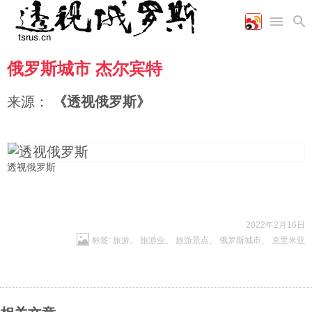
俄罗斯城市 杰尔宾特
首页
空军
财经
文艺
图片新闻
海军
商业
教育
高清图片
来源：
《透视俄罗斯》
国际
陆军
工业
美食
漫画
军事合作
能源
娱乐
视频
农业
图表
时政
透视俄罗斯
军事
2022年2月16日
标签:
旅游
、
旅游业
、
旅游景点
、
俄罗斯城市
、
克里米亚
评论
经济