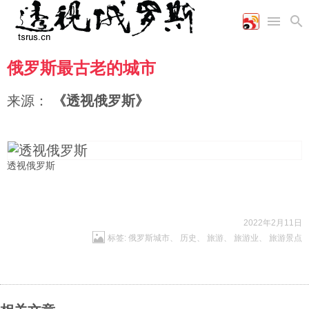
俄罗斯最古老的城市
首页
空军
财经
文艺
图片新闻
海军
商业
教育
高清图片
来源：
《透视俄罗斯》
国际
陆军
工业
美食
漫画
军事合作
能源
娱乐
视频
农业
图表
时政
透视俄罗斯
军事
2022年2月11日
标签:
俄罗斯城市
、
历史
、
旅游
、
旅游业
、
旅游景点
评论
经济