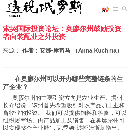
索契国际投资论坛：奥廖尔州鼓励投资
首页
空军
财经
文艺
图片新闻
者向装配业之外投资
海军
商业
教育
高清图片
国际
陆军
工业
美食
漫画
来源：
作者：安娜•库奇马 （Anna Kuchma）
军事合作
能源
娱乐
视频
农业
图表
时政
在奥廖尔州可以开办哪些完整链条的生
军事
产企业？
奥廖尔州的主要引资方向是农业生产。据州
评论
长介绍说，该州首先希望吸引对农产品加工业和
畜牧业的投资。“我们可以提供饲料和牲畜，可以
经济
组织屠宰场、肉产品加工及销售。在奥廖尔州可
以实现整个产业链”，瓦季姆·波托姆斯基指出。