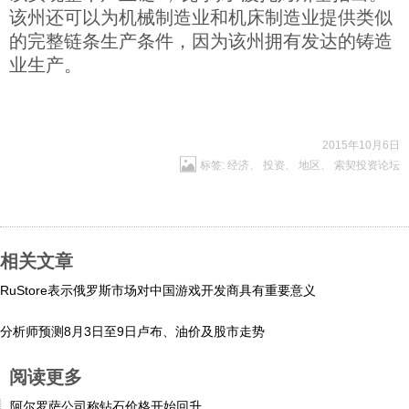
该州还可以为机械制造业和机床制造业提供类似
科技
的完整链条生产条件，因为该州拥有发达的铸造
业生产。
社会
文化
2015年10月6日
标签:
经济
、
投资
、
地区
、
索契投资论坛
历史
体育
相关文章
RuStore表示俄罗斯市场对中国游戏开发商具有重要意义
旅游
分析师预测8月3日至9日卢布、油价及股市走势
视听
阅读更多
阿尔罗萨公司称钻石价格开始回升