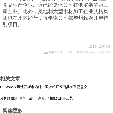
食品生产企业。这已经是该公司在俄罗斯的第三
科技
家企业。此外，奥地利大型木材加工企业艾格集
团也在州内经营，每年该公司都与州政府开展特
社会
别项目。
文化
2015年10月6日
标签:
经济
、
投资
、
索契投资论坛
、
伊万诺沃
历史
体育
相关文章
旅游
RuStore表示俄罗斯市场对中国游戏开发商具有重要意义
分析师预测8月3日至9日卢布、油价及股市走势
视听
阅读更多