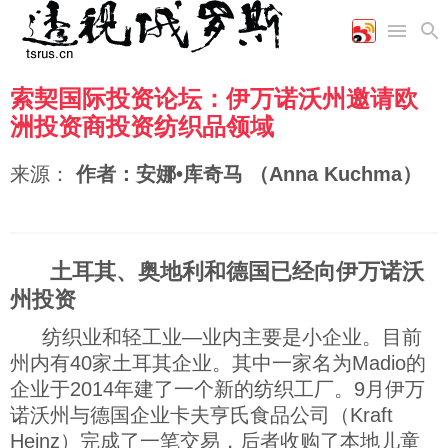
索契国际投资论坛：伊万诺沃州邀请欧
首页
空军
财经
文艺
图片新闻
洲投资商投资纺织品领域
海军
商业
教育
高清图片
国际
陆军
工业
美食
漫画
来源：
作者：安娜•库奇马 （Anna Kuchma）
军事合作
能源
娱乐
视频
农业
图表
时政
土耳其、奥地利和德国已经向伊万诺沃
军事
州投资
纺织业和轻工业—业内主要是小企业。目前
评论
州内有40家土耳其企业。其中一家名为Madio的
企业于2014年建了一个新的纺织工厂。9月伊万
经济
诺沃州与德国企业卡夫亨氏食品公司（Kraft
Heinz）完成了一笔交易，后者收购了本地儿童