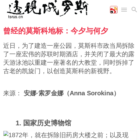
曾经的莫斯科地标：今夕与何夕
首页
空军
财经
文艺
图片新闻
海军
商业
教育
高清图片
近日，为了建造一座公园，莫斯科市政当局拆除
国际
陆军
工业
美食
漫画
了一座宏伟的苏联时期酒店，并关闭了最大的露
军事合作
能源
娱乐
视频
天游泳池以重建一座著名的大教堂，同时拆掉了
农业
图表
时政
古老的凯旋门，以创造莫斯科的新视野。
军事
来源：
安娜·索罗金娜（Anna Sorokina）
评论
1. 国家历史博物馆
经济