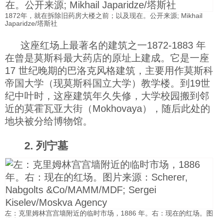
科技
1872年，就在拆除旧药房大楼之前；以及现在。公开来源; Mikhail
Japaridze/塔斯社
社会
这座红场上最著名的建筑之一1872-1883 年
在曾是莫斯科最大药店的原址上建成。它是一座
17 世纪晚期的巴洛克风格建筑，主要用作莫斯科
文化
帝国大学（现莫斯科国立大学）教学楼。到19世
纪中叶时，这座建筑年久失修，大学校园搬到邻
历史
近的莫霍瓦亚大街（Mokhovaya），随后此处的
地块被分给博物馆。
体育
2. 列宁墓
旅游
视听
左：克里姆林宫宫墙附近的临时市场，1886 年。右：现在的红场。图