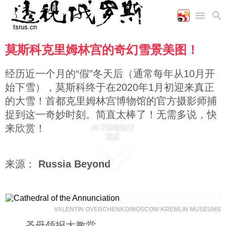
莫斯科克里姆林宫的奇幻雪景美图！
首页
空军
财经
文艺
图片新闻
海军
商业
教育
高清图片
经历近一个月的“假”冬天后（通常每年从10月开
国际
陆军
工业
美食
漫画
始下雪），莫斯科终于在2020年1月初迎来真正
军事合作
能源
娱乐
视频
的大雪！首都克里姆林宫博物馆的官方摄影师捕
农业
图表
时政
捉到这一奇妙时刻。简直太棒了！无需多说，快
来欣赏！
向下滚动查看
更多
军事
来源：
Russia Beyond
评论
经济
VALENTIN OVERCHENKO/MOSCOW KREMLIN MUSEUMS
圣母领报大教堂。