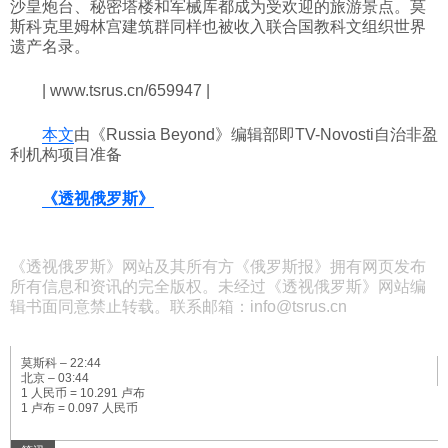
沙皇炮台、秘密塔楼和军械库都成为受欢迎的旅游景点。莫
斯科克里姆林宫建筑群同样也被收入联合国教科文组织世界
遗产名录。
| www.tsrus.cn/659947 |
本文
由《Russia Beyond》编辑部即TV-Novosti自治非盈
利机构项目准备
《透视俄罗斯》
《透视俄罗斯》网站及其所有方《俄罗斯报》拥有网页发布
所有信息和资讯的完全版权。未经过《透视俄罗斯》网站编
辑书面同意禁止转载。联系邮箱：info@tsrus.cn
莫斯科 –
22:44
北京 –
03:44
1 人民币 = 10.291 卢布
1 卢布 = 0.097 人民币