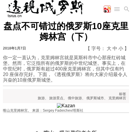
盘点不可错过的俄罗斯10座克里
首页
空军
财经
文艺
图片新闻
姆林宫（下）
海军
商业
教育
高清图片
国际
陆军
工业
美食
漫画
【 字号：
大
中
小
】
2018年1月7日
军事合作
能源
娱乐
视频
你一定一直认为，克里姆林宫就是莫斯科市中心那座红砖城
堡。然而，它泛指所有的俄罗斯的中世纪城堡。事实上，在
农业
图表
时政
中世纪时，俄罗斯有超过400座克里姆林宫，但其中仅有约
20 座保存完好。下面，《透视俄罗斯》将向大家介绍最令人
兴奋的10座俄罗斯城堡。
军事
标签
旅游
、
旅游景点
、
俄中旅游
、
俄罗斯城市
、
克里姆林宫
评论
喀山克里姆林宫。 来源：Sergey Fadeichev/塔斯社
经济