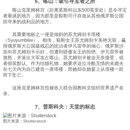
6、喀山：吸引寻宝者之所
科技
喀山克里姆林宫（距离莫斯科以东500英里处）是令寻宝
者垂涎的地方，因为那里是鞑靼可汗存放从其他俄罗斯公国
掠夺来的战利品的地方。
社会
其重要地标之一便是倾斜的苏尤姆别卡塔楼
（Syuyumbike）。相传，鞑靼女王苏尤姆别卡美艳无双，赢
文化
得俄罗斯大公国最残忍的统治者伊凡雷帝的倾心。俄罗斯沙
皇向苏尤姆别卡示好，但遭到骄傲女王的拒绝。伊凡雷帝被
激怒，并派出大军攻占喀山。苏尤姆别卡被迫无奈接受，或
历史
者假装默认。作为结婚礼物，她要求这位冷酷无情的未婚夫
在七天内为自己建造一座塔楼，而她却在婚宴上从塔楼一跃
而下坠亡。
体育
这座克里姆林宫也被收入联合国教科文组织世界遗产名
录。
旅游
7、普斯科夫：天堂的标志
视听
图片来源：Shutterstock