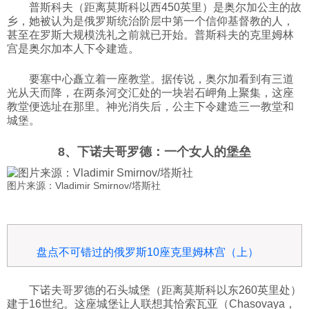
普斯科夫（距离莫斯科以西450英里）是奥尔加公主的故
乡，她被认为是俄罗斯统治阶层中第一个信仰基督教的人，
甚至在罗斯大规模洗礼之前就已开始。普斯科夫的克里姆林
宫是奥尔加本人下令建造。
要塞中心矗立着一座教堂。据传说，奥尔加看到有三道
光从天而降，在两条河交汇处的一块岩石岬角上聚集，这座
教堂便选址在那里。神光消失后，公主下令建造三一教堂和
城堡。
8、下诺夫哥罗德：一个女人的堡垒
图片来源：Vladimir Smirnov/塔斯社
盘点不可错过的俄罗斯10座克里姆林宫（上）
下诺夫哥罗德的石头城堡（距离莫斯科以东260英里处）
建于16世纪。这座城堡让人联想其恰索瓦亚（Chasovaya，