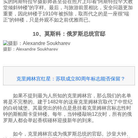
实的阿斯特拉罕摄影师甚至会在照片上印着“阿斯特拉罕大教
堂倾斜钟楼”的字样。最后，与旅游前景相比，安全问题更加
重要，因此钟楼于1910年被拆除，取而代之的是一座很“端
正”的钟楼，只是外观不如之前优雅而已。
10、莫斯科：俄罗斯总统官邸
摄影：Alexandre Soukharev
克里姆林宫红星：苏联成立80周年标志能否保留？
如果不提到最为人所知的克里姆林宫，那么我们的名单
将是不完整的。建于1482年的这座克里姆林宫取代了中世纪
的白砖城堡。其最突出的特点是悬挂着克里姆林宫标志性时
钟的斯帕斯卡亚钟楼。每年，当钟楼敲响12次时，所有的俄
罗斯人都会举起香槟碰杯迎接新年的到来。
如今，克里姆林宫成为俄罗斯总统的官邸。沙皇大钟、