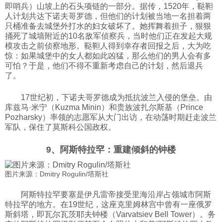
即哨兵）山坡上的石头项链的一部分。据传，1520年，鞑靼
人计划共达下诺夫哥罗德，但他们的计划被当地一名担着两
只桶准备去城堡外打水的妇女破坏了。她挥舞着担子，狠狠
捅死了城墙附近的10名敌军侦察兵，当时他们正在发起大规
模攻击之前侦察地形。鞑靼人得到幸存者回报之后，大为吃
惊：如果城堡中的女人都如此凶猛，那么他们的男人会有多
可怕？于是，他们不得不重新考虑自己的计划，然后退兵
了。
17世纪初，下诺夫哥罗德成为抵抗波兰入侵的堡垒。由
库兹马·米宁（Kuzma Minin）和贵族波扎尔斯基（Prince
Pozharsky）率领的志愿军从大门出访，在动荡时期赶走波兰
军队，保住了莫斯科公国政权。
9、阿斯特拉罕：重建倾斜的钟楼
图片来源：Dmitry Rogulin/塔斯社
阿斯特拉罕要塞是伊凡雷帝接受里海沿岸占领城市阿斯
特拉罕的地方。在19世纪，这座克里姆林宫中曾有一座俄罗
斯斜塔，即瓦尔瓦茨耶夫钟楼（Varvatsiev Bell Tower）。务