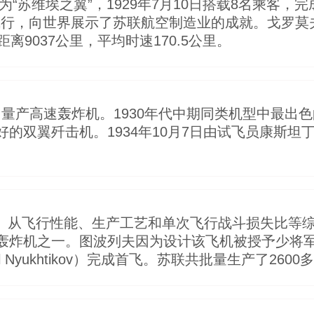
为“苏维埃之翼”，1929年7月10日搭载8名乘客，完
的飞行，向世界展示了苏联航空制造业的成就。戈罗
离9037公里，平均时速170.5公里。
：量产高速轰炸机。1930年代中期同类机型中最出
翼歼击机。1934年10月7日由试飞员康斯坦丁·波波夫
机。从飞行性能、生产工艺和单次飞行战斗损失比等综
炸机之一。图波列夫因为设计该飞机被授予少将军衔。
l Nyukhtikov）完成首飞。苏联共批量生产了260