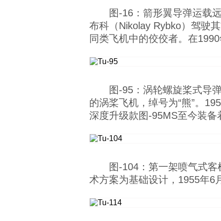
图-16：箭形翼导弹运载
布科（Nikolay Rybko
同类飞机中的佼佼者。在19
图-95：涡轮螺旋桨式
的涡桨飞机，绰号为“熊”。1952
深度升级款图-95MS至今装
图-104：第一架喷气式
术方案为基础设计，1955年6月