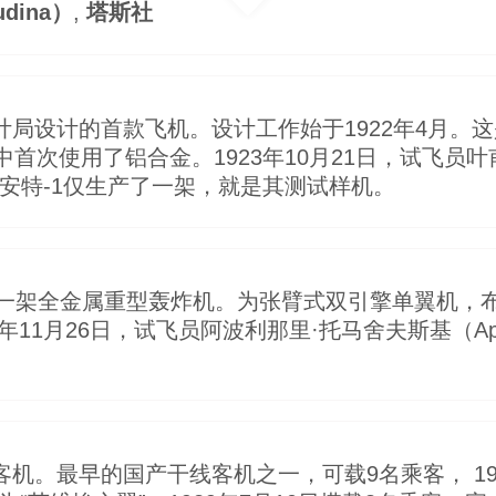
dina）
,
塔斯社
计局设计的首款飞机。设计工作始于1922年4月。
次使用了铝合金。1923年10月21日，试飞员叶甫根
空。安特-1仅生产了一架，就是其测试样机。
：第一架全金属重型轰炸机。为张臂式双引擎单翼机
1月26日，试飞员阿波利那里·托马舍夫斯基（Apollina
客机。最早的国产干线客机之一，可载9名乘客， 19