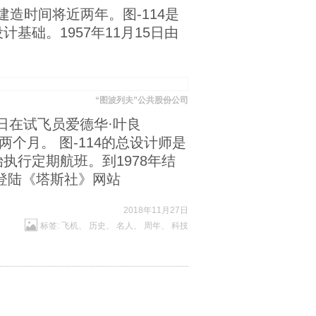
建造时间将近两年。图-114是
础。1957年11月15日由
“图波列夫”公共股份公司
1日在试飞员爱德华·叶良
两个月。 图-114的总设计师是
执行定期航班。到1978年结
登陆《塔斯社》网站
2018年11月27日
标签:
飞机
、
历史
、
名人
、
周年
、
科技