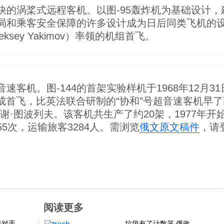
最快的涡桨式远程客机。以图-95轰炸机为基础设计，
和乘客安全保障的许多设计成为日后同类飞机的设计基
sey Yakimov）率领的机组首飞。
音速客机。图-144的首架实验样机于1968年12月3
挥下完成首飞，比英法联合研制的“协和”号超音速客机早了
谢·图波列夫。该客机共生产了约20架，1977年开始
55次，运输旅客3284人。需浏览
俄文原文稿件
，请
阅读更多
联对手
垃圾有了计数器 俄政