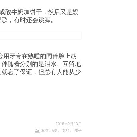
或酸牛奶加饼干，然后又是娱
唱歌，有时还会跳舞。
会用牙膏在熟睡的同伴脸上胡
。伴随着分别的是泪水、互留地
人就忘了保证，但总有人能从少
2018年2月13日
标签:
历史
、
苏联
、
孩子