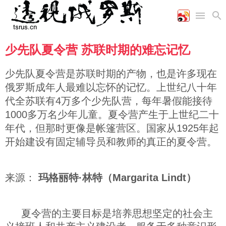
少先队夏令营 苏联时期的难忘记忆
首页
空军
财经
文艺
图片新闻
海军
商业
教育
高清图片
少先队夏令营是苏联时期的产物，也是许多现在
国际
陆军
工业
美食
漫画
俄罗斯成年人最难以忘怀的记忆。上世纪八十年
军事合作
能源
娱乐
视频
代全苏联有4万多个少先队营，每年暑假能接待
农业
图表
时政
1000多万名少年儿童。夏令营产生于上世纪二十
年代，但那时更像是帐篷营区。国家从1925年起
开始建设有固定辅导员和教师的真正的夏令营。
军事
评论
来源：
玛格丽特·林特（Margarita Lindt）
经济
夏令营的主要目标是培养思想坚定的社会主