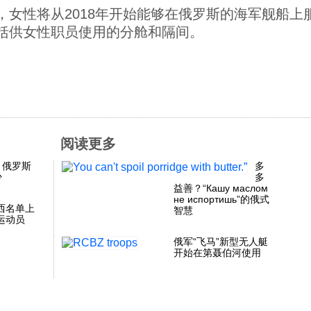
，女性将从2018年开始能够在俄罗斯的海军舰船上
括供女性职员使用的分舱和隔间。
阅读更多
：俄罗斯
多
少
多
益善？“Кашу маслом
не испортишь”的俄式
西名单上
智慧
运动员
俄军“飞马”新型无人艇
开始在第聂伯河使用