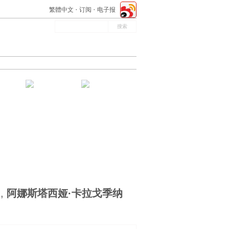
繁體中文
订阅
电子报
）
,
阿娜斯塔西娅·卡拉戈季纳