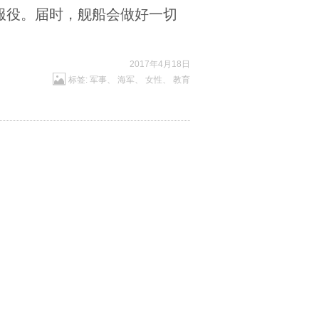
服役。届时，舰船会做好一切
2017年4月18日
标签:
军事
、
海军
、
女性
、
教育