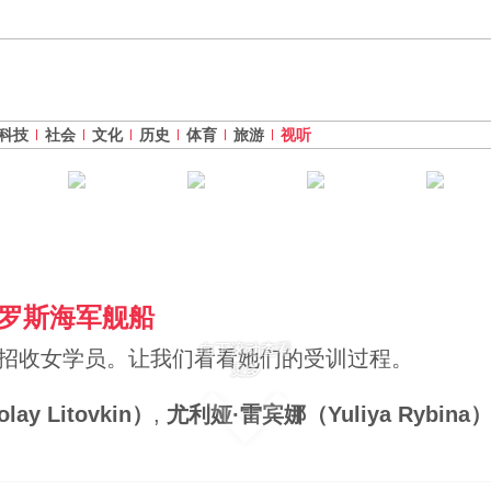
科技
社会
文化
历史
体育
旅游
视听
罗斯海军舰船
向下滚动查看
始招收女学员。让我们看看她们的受训过程。
更多
y Litovkin）
,
尤利娅·雷宾娜（Yuliya Rybina