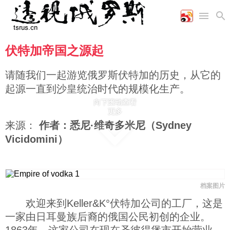
伏特加帝国之源起
首页
空军
财经
文艺
图片新闻
海军
商业
教育
高清图片
请随我们一起游览俄罗斯伏特加的历史，从它的
国际
陆军
工业
美食
漫画
起源一直到沙皇统治时代的规模化生产。
军事合作
能源
娱乐
视频
向下滚动查看
农业
图表
更多
时政
来源：
作者：悉尼·维奇多米尼（Sydney
Vicidomini）
军事
评论
档案图片
欢迎来到Keller&K°伏特加公司的工厂，这是
经济
一家由日耳曼族后裔的俄国公民初创的企业。