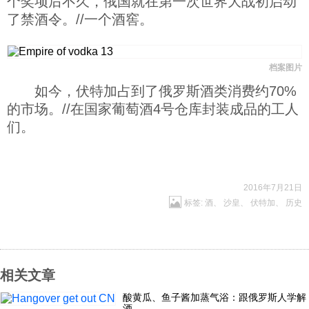
个奖项后不久，俄国就在第一次世界大战初启动
了禁酒令。//一个酒窖。
档案图片
如今，伏特加占到了俄罗斯酒类消费约70%
的市场。//在国家葡萄酒4号仓库封装成品的工人
们。
2016年7月21日
标签:
酒
、
沙皇
、
伏特加
、
历史
相关文章
酸黄瓜、鱼子酱加蒸气浴：跟俄罗斯人学解
酒