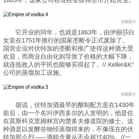
1863年，这家公司在现在圣彼得堡市开始营业。
科技
档案图片
社会
它开业的同年，也就是1863年，由伊丽莎白
女皇在1751年推行的国家垄断令正式废除了。
文化
国营企业对伏特加的垄断和推广使得这种酒大受
欢迎，而商业自由化则导致了价格的大幅下降，
就连低收入的平民也能够买得起了。// Keller&K°
历史
公司的蒸馏加工设施。
体育
档案图片
据说，伏特加酒最早的酿制配方是在1430年
旅游
前后，由一个名叫伊西多尔的人发明的，他是住
在莫斯科克里姆林宫内楚多夫修道院的修士。这
视听
种酒是以发酵谷物经蒸馏得来的，不像现在的伏
特加那么烈——酒精含量从不会超过40%。//一