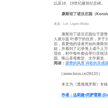
以及18、19世纪建筑纪念碑。
康斯坦丁诺沃庄园（Konstan
来源：Lori, Legion Media
康斯坦丁诺沃庄园位于梁赞
人谢尔盖·叶赛宁的住所，并于1
后，喜爱他的读者开始向康斯坦
姐，并看到了记录薄上成千上万
现在，村中每年都会举行庆祝活
园、喀山圣母教堂、文学展览、
阅读：
梁赞的风景 诗歌的灵感源
| www.tsrus.cn/28133 |
本文为《透视俄罗斯》专稿
作者：达莉娅•冈萨雷斯 (Darya