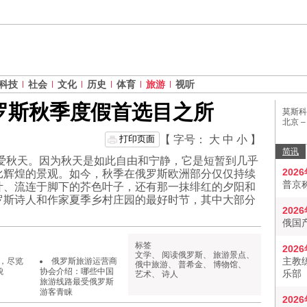
科技
社会
文化
历史
体育
旅游
视听
罗斯秋季度假首选目之所
莫斯科
北京 
打印页面
【 字号：
大
中
小
】
简讯
钟爱秋天。因为秋天是如此自由和宁静，它是短暂到几乎
202
比辉煌的景观。如今，秋季在俄罗斯欧洲部分仅仅持续
普京
叶、流连于脚下的芥色叶子，还有那一抹绯红的夕阳和
罗斯诗人和作家夏季乡村庄园的最好时节，其中大部分
202
俄国
标签
202
文学
、
阅读俄罗斯
、
旅游景点
、
主教
，尽览
俄罗斯旅游运营商
俄中旅游
、
普希金
、
博物馆
、
貌
协会介绍：哪些中国
乐部
艺术
、
诗人
旅游线路最受俄罗斯
游客青睐
202