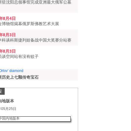
斯驻沈阳总领事馆完成亚洲最大俄军公墓
6年8月4日
金博物馆揭幕俄罗斯佛教艺术大展
6年8月3日
申科谈科斯捷列娃备战中国大奖赛分站赛
6年8月3日
员谈空间站有没有蚊子
斯历史上七颗传奇宝石
报
内地版本
年05月25日