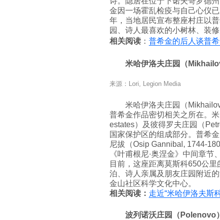
诗。隐居在位于下诺夫哥罗德州
金因一场霍乱检疫与自己心仪已久
年，当地居民宣布整座村庄以普
园、诗人最喜欢的小树林、装修
相关阅读
：
普希金的后人谈普希
米哈伊洛夫庄园（Mikhailovs
来源：Lori, Legion Media
米哈伊洛夫庄园（Mikhailo
普希金作品密切相关之所在。米哈伊
estates）及彼得罗夫庄园（Pet
国家保护区的组成部分。普希金
尼拔（Osip Gannibal, 1
《叶甫根尼·奥涅金》中间章节
目前，这座距离莫斯科650公里
泊、诗人亲属及朋友庄园附近的
金山社区科学文化中心。
相关阅读：
走近“米哈伊洛夫斯科
波列诺沃庄园（Polenovo