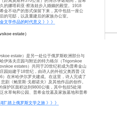
（距离莫斯科570公里）的博尔季诺期间，普希
的娜塔莉亚·察洛娃步入婚姻的殿堂。1918
希金不动产的形式保留下来，其中包括一座公
后的宅邸，以及重建后的家族办公室。
金文学作品的时代意义 》》》
koe estate）
vskoe estate）是另一处位于俄罗斯欧洲部分与
洛夫庄园与附近的特力格尔（Trigorskoe
rovskoe estates）共同于20世纪初成为普希金山
庄园始建于18世纪，由诗人的外祖父奥西普·汉
744-1806）在米哈伊尔罗夫建成。在这里，诗人完成了
、悲剧《鲍里斯·戈都诺夫》及其他作品的创作。
的保护区面积达到9800公顷，其中包括5处湖
泛水草甸和公园、普希金坟墓及家族墓地和普希
耶” 踏上俄罗斯文学之旅 》》》
）