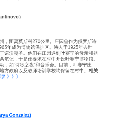
tinovo）
州，距离莫斯科270公里。庄园曾作为俄罗斯诗
965年成为博物馆保护区。诗人于1925年去世
丁诺沃朝圣。他们在庄园遇到叶赛宁的母亲和姐
条笔记，于是便要求在村中开设叶赛宁博物馆。
动，如“诗歌之夜”和音乐会。目前，叶赛宁庄
地方政府以及教师培训学校均保留在村中。
相关
泉 》》》
 Gonzalez)