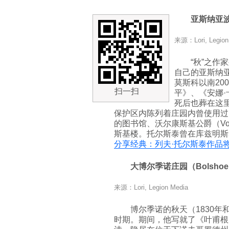
亚斯纳亚
来源：Lori, Legion
“秋”之作
自己的亚斯纳
莫斯科以南20
扫一扫
平》、《安娜
死后也葬在这
保护区内陈列着庄园内曾使用过
的图书馆、沃尔康斯基公爵（Vol
斯基楼。托尔斯泰曾在库兹明斯
分享经典：列夫·托尔斯泰作品
大博尔季诺庄园（
Bolshoe
来源：Lori, Legion Media
博尔季诺的秋天（1830年
时期。期间，他写就了《叶甫根