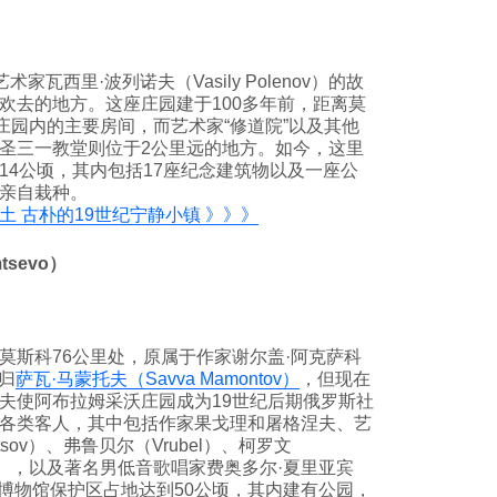
家瓦西里·波列诺夫（Vasily Polenov）的故
欢去的地方。这座庄园建于100多年前，距离莫
庄园内的主要房间，而艺术家“修道院”以及其他
圣三一教堂则位于2公里远的地方。如今，这里
14公顷，其内包括17座纪念建筑物以及一座公
亲自栽种。
土 古朴的19世纪宁静小镇 》》》
sevo）
莫斯科76公里处，原属于作家谢尔盖·阿克萨科
后归
萨瓦·马蒙托夫（Savva Mamontov）
，但现在
夫使阿布拉姆采沃庄园成为19世纪后期俄罗斯社
各类客人，其中包括作家果戈理和屠格涅夫、艺
sov）、弗鲁贝尔（Vrubel）、柯罗文
itan），以及著名男低音歌唱家费奥多尔·夏里亚宾
）。如今，博物馆保护区占地达到50公顷，其内建有公园，