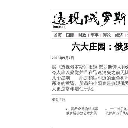
首页
国际
时政
军事
评论
经济
六大庄园：俄
2013年9月7日
据《透视俄罗斯》报道 俄罗斯诗人
令人难以察觉并且在迅速消失之前无
几个星期——那是稍纵即逝的金色树
寒冷的黄昏。所谓的小阳春是参观俄
人更是常年居住于此。
相关主题
普希金博物馆揭幕
十二处胜地
俄罗斯佛教艺术大展
俄罗斯万千风