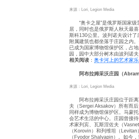
来源：Lori, Legion Media
“奥卡之屋”是俄罗斯国家级艺术
居，同时也是俄罗斯人秋天最喜
斯科130公里。波列诺夫设计了
附属建筑也都坐落于庄园之内。
已成为国家博物馆保护区，占地
园，园中大部分树木由波列诺夫
相关阅读
：
奥卡河上的艺术家乐
阿布拉姆采沃庄园（Abramt
来源：Lori, Legion Media
阿布拉姆采沃庄园位于距离
夫（Sergei Aksakov）所有而
同样成为博物馆保护区。马蒙托
会艺术生活的中心。庄园曾接待
术家列宾、瓦斯涅佐夫（Vasnet
（Korovin）和列维坦（Lev
（Fyodor Shalyapin