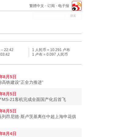
繁體中文
订阅
电子报
 –
22:42
1 人民币 = 10.291 卢布
–
03:42
1 卢布 = 0.097 人民币
6年8月5日
称高铁建设“正全力推进”
6年8月5日
产MS-21客机完成全面国产化后首飞
6年8月5日
练列昂尼德·斯卢茨基离任中超上海申花俱
6年8月4日