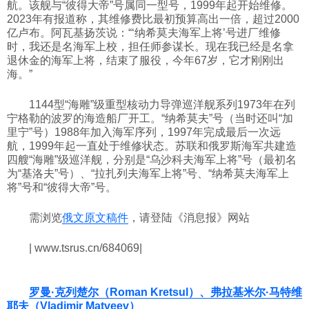
航。该舰与“彼得大帝”号属同一型号，1999年起开始维修。
2023年有报道称，其维修费比最初预算高出一倍，超过2000
亿卢布。阿瓦基扬茨说：“‘纳希莫夫海军上将’号进厂维修
时，我还是名海军上校，担任师参谋长。现在我已经是名拿
退休金的海军上将，结束了服役，今年67岁，它才刚刚出
海。”
1144型“海雕”级重型核动力导弹巡洋舰系列1973年在列
宁格勒的波罗的海造船厂开工。“纳希莫夫”号（当时还叫“加
里宁”号）1988年加入海军序列，1997年完成最后一次远
航，1999年起一直处于维修状态。苏联和俄罗斯海军共建造
四艘“海雕”级巡洋舰，分别是“乌沙科夫海军上将”号（最初名
为“基洛夫”号）、“拉扎列夫海军上将”号、“纳希莫夫海军上
将”号和“彼得大帝”号。
需浏览
俄文原文稿件
，请登陆《消息报》网站
| www.tsrus.cn/684069|
罗曼·克列楚尔（Roman Kretsul）、弗拉基米尔·马特维
耶夫（Vladimir Matveev）