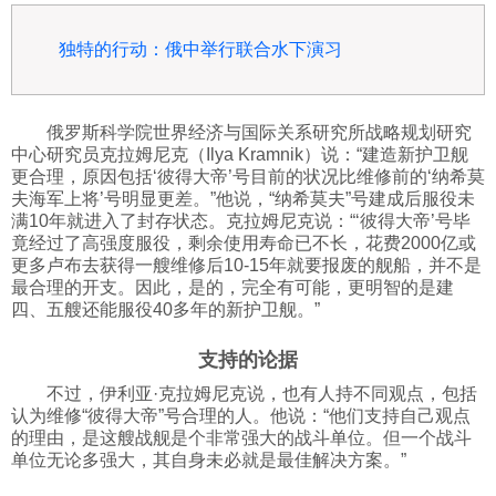
独特的行动：俄中举行联合水下演习
俄罗斯科学院世界经济与国际关系研究所战略规划研究
中心研究员克拉姆尼克（Ilya Kramnik）说：“建造新护卫舰
更合理，原因包括‘彼得大帝’号目前的状况比维修前的‘纳希莫
夫海军上将’号明显更差。”他说，“纳希莫夫”号建成后服役未
满10年就进入了封存状态。克拉姆尼克说：“‘彼得大帝’号毕
竟经过了高强度服役，剩余使用寿命已不长，花费2000亿或
更多卢布去获得一艘维修后10-15年就要报废的舰船，并不是
最合理的开支。因此，是的，完全有可能，更明智的是建
四、五艘还能服役40多年的新护卫舰。”
支持的论据
不过，伊利亚·克拉姆尼克说，也有人持不同观点，包括
认为维修“彼得大帝”号合理的人。他说：“他们支持自己观点
的理由，是这艘战舰是个非常强大的战斗单位。但一个战斗
单位无论多强大，其自身未必就是最佳解决方案。”