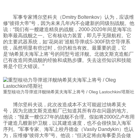
军事专家博尔坚科夫（Dmitry Boltenkov）认为，应该维
修“彼得大帝”号，因为未来几年内不会建新的同级别战舰。他
说：“我们有一艘建造精良的战舰，2000-2020年间是海军出
勤率最高战舰之一。它有核动力装置，即几乎无限航程。它
的主要武器系统，如‘花岗岩’巡航导弹或S-300F防空导弹系
统，虽然明显有些过时，但仍相当有效。最重要的是，它
是‘纳希莫夫海军上将’号的同型号巡洋舰。北德文斯克造船厂
已有改造同类战舰的经验和成熟步骤。失去这些知识和技能
将是个巨大错误。”
重型核动力导弹巡洋舰纳希莫夫海军上将号 / Oleg Lastochkin/塔斯社
博尔坚科夫说，此次改造成本不太可能超过纳希莫夫
号，因为北德文斯克造船厂已知道其所有存在问题的地方。
他说：“报废一艘仅27年的战舰不合理。假如将2000亿卢布用
于建造几艘新护卫舰，以其建造速度，也不会很快加入海军
序列。”军事专家、海军上校丹德金（Vasily Dandykin）也认
为，应维修“彼得大帝”号。他说：“但决定将由海事委员会做