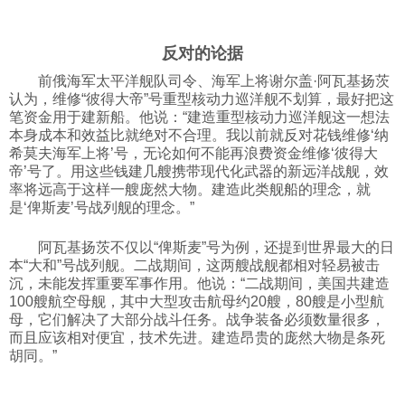
科技
反对的论据
前俄海军太平洋舰队司令、海军上将谢尔盖·阿瓦基扬茨
社会
认为，维修“彼得大帝”号重型核动力巡洋舰不划算，最好把这
笔资金用于建新船。他说：“建造重型核动力巡洋舰这一想法
本身成本和效益比就绝对不合理。我以前就反对花钱维修‘纳
文化
希莫夫海军上将’号，无论如何不能再浪费资金维修‘彼得大
帝’号了。用这些钱建几艘携带现代化武器的新远洋战舰，效
率将远高于这样一艘庞然大物。建造此类舰船的理念，就
历史
是‘俾斯麦’号战列舰的理念。”
阿瓦基扬茨不仅以“俾斯麦”号为例，还提到世界最大的日
体育
本“大和”号战列舰。二战期间，这两艘战舰都相对轻易被击
沉，未能发挥重要军事作用。他说：“二战期间，美国共建造
100艘航空母舰，其中大型攻击航母约20艘，80艘是小型航
旅游
母，它们解决了大部分战斗任务。战争装备必须数量很多，
而且应该相对便宜，技术先进。建造昂贵的庞然大物是条死
胡同。”
视听