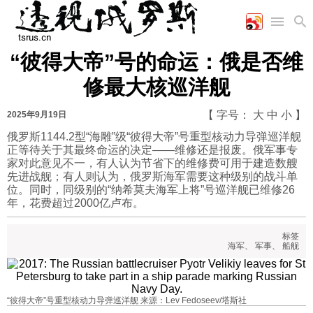
“彼得大帝”号的命运：俄是否维
首页
空军
财经
文艺
图片新闻
修最大核巡洋舰
海军
商业
教育
高清图片
国际
陆军
工业
美食
漫画
【 字号：
大
中
小
】
2025年9月19日
军事合作
能源
娱乐
视频
俄罗斯1144.2型“海雕”级“彼得大帝”号重型核动力导弹巡洋舰
正等待关于其最终命运的决定——维修还是报废。俄军事专
农业
图表
时政
家对此意见不一，有人认为节省下的维修费可用于建造数艘
先进战舰；有人则认为，俄罗斯海军需要这种级别的战斗单
位。同时，同级别的“纳希莫夫海军上将”号巡洋舰已维修26
军事
年，花费超过2000亿卢布。
标签
评论
海军
、
军事
、
船舰
经济
“彼得大帝”号重型核动力导弹巡洋舰 来源：Lev Fedoseev/塔斯社