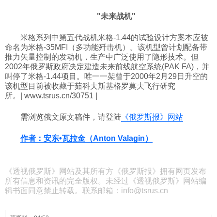
"未来战机"
米格系列中第五代战机米格-1.44的试验设计方案本应被
命名为米格-35MFI（多功能歼击机）。该机型曾计划配备带
推力矢量控制的发动机，生产中广泛使用了隐形技术。但
2002年俄罗斯政府决定建造未来前线航空系统(PAK FA)，并
叫停了米格-1.44项目。唯一一架曾于2000年2月29日升空的
该机型目前被收藏于茹科夫斯基格罗莫夫飞行研究
所。
|
www.tsrus.cn/30751
|
需浏览俄文原文稿件，请登陆
《俄罗斯报》网站
作者：安东•瓦拉金（Anton Valagin）
《透视俄罗斯》网站及其所有方《俄罗斯报》拥有网页发布
所有信息和资讯的完全版权。未经过《透视俄罗斯》网站编
辑书面同意禁止转载。联系邮箱：info@tsrus.cn