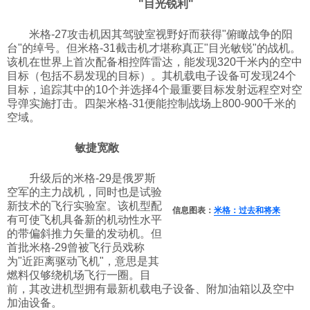
"目光锐利"
米格-27攻击机因其驾驶室视野好而获得"俯瞰战争的阳
台"的绰号。但米格-31截击机才堪称真正"目光敏锐"的战机。
该机在世界上首次配备相控阵雷达，能发现320千米内的空中
目标（包括不易发现的目标）。其机载电子设备可发现24个
目标，追踪其中的10个并选择4个最重要目标发射远程空对空
导弹实施打击。四架米格-31便能控制战场上800-900千米的
空域。
敏捷宽敞
升级后的米格-29是俄罗斯
空军的主力战机，同时也是试验
新技术的飞行实验室。该机型配
信息图表：
米格：过去和将来
有可使飞机具备新的机动性水平
的带偏斜推力矢量的发动机。但
首批米格-29曾被飞行员戏称
为"近距离驱动飞机"，意思是其
燃料仅够绕机场飞行一圈。目
前，其改进机型拥有最新机载电子设备、附加油箱以及空中
加油设备。