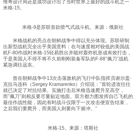
维奇设计局还是成功设计出了当时世界上最好的战斗机之一
米格-15。
科技
米格-9是苏联首款喷气式战斗机。来源：俄新社
社会
米格战机的亮点在朝鲜战争中得以充分体现。苏联研制
文化
出新型战机完全出乎美国意料：在与速度相对较低的美国战
机F-80作战时米格-15轻易胜出并能对轰炸机形成有效打击，
于是美国人不得不将不久前刚刚装备军队的F-88"佩刀"战机
紧急调往远东。
历史
曾在朝鲜战争中13次击落敌机的飞行中队指挥员谢尔盖·
克拉马连科（Sergey Kramarenko）介绍说："首轮进攻往往
体育
就已决定了对抗结果。实施打击后米格迅速爬升至高空，
而"佩刀"则相反要尽量贴近地面。双方都力图发挥自己飞机的
最佳作战性能，因此有时战斗仅限于一次攻击便宣告结束，
旅游
之后我们要爬升，而美国人则要向下俯冲。"
视听
米格-15。
来源：塔斯社