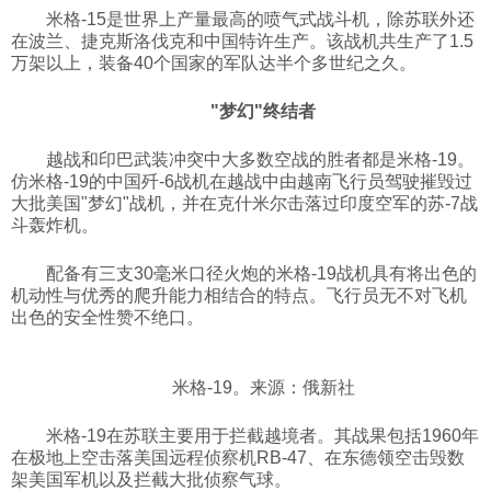
米格-15是世界上产量最高的喷气式战斗机，除苏联外还
在波兰、捷克斯洛伐克和中国特许生产。该战机共生产了1.5
万架以上，装备40个国家的军队达半个多世纪之久。
"梦幻"终结者
越战和印巴武装冲突中大多数空战的胜者都是米格-19。
仿米格-19的中国歼-6战机在越战中由越南飞行员驾驶摧毁过
大批美国"梦幻"战机，并在克什米尔击落过印度空军的苏-7战
斗轰炸机。
配备有三支30毫米口径火炮的米格-19战机具有将出色的
机动性与优秀的爬升能力相结合的特点。飞行员无不对飞机
出色的安全性赞不绝口。
米格-19
。来源：俄新社
米格-19在苏联主要用于拦截越境者。其战果包括1960年
在极地上空击落美国远程侦察机RB-47、在东德领空击毁数
架美国军机以及拦截大批侦察气球。