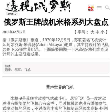
俄罗斯王牌战机米格系列大盘点
首页
空军
财经
文艺
图片新闻
【 字号：
大
中
小
】
2013年12月12日
海军
商业
教育
高清图片
国际
据《俄罗斯报》报道，1970年12月9日，苏联著名飞机设计
陆军
工业
美食
漫画
师阿尔乔姆·米高扬(Artem Mikoyan)逝世，其主持设计的飞机
军事合作
能源
娱乐
视频
共创下55项世界纪录。下面简要回顾一下米高扬-格列维奇设
农业
图表
计局的主要研发成果。
时政
标签
历史
、
航空
、
飞机
军事
评论
蜚声世界的飞机
米格-9是苏联首款喷气式战斗机。尽管飞行员一度对驾
经济
驶没有螺旋桨的飞机心有余悸，同时机械师也没有维修喷气
式发动机的经验，不过依靠丰富的飞机制造经验米高扬-格列