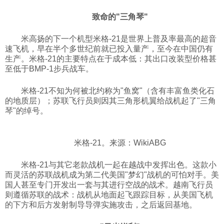
致命的"三角琴"
米高扬的下一个机型米格-21是世界上普及率最高的超音
速飞机，早在半个多世纪前就已投入量产，至今在中国仍有
生产。米格-21的主要特点在于成本低：其出口改装型价格甚
至低于BMP-1步兵战车。
米格-21不知为何被北约称为"鱼窝"（含有丰富鱼类化石
的地质层）；苏联飞行员则因其三角形机翼给战机起了"三角
琴"的绰号。
米格-21。来源：WikiABG
米格-21与其它老款战机一起在越战中发挥出色。这款小
而灵活的苏联战机成为第二代美国"梦幻"战机的可怕对手。美
国人甚至专门开发出一套与其进行空战的战术。越南飞行员
则遵循苏联的战术：战机从地面起飞跟踪目标，从美国飞机
的下方和后方发射制导导弹实施攻击，之后返回基地。