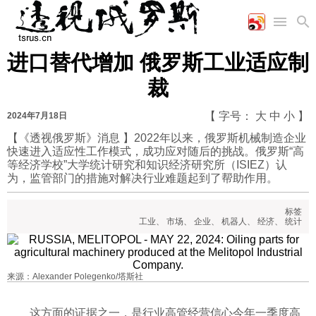
进口替代增加 俄罗斯工业适应制
首页
空军
财经
文艺
图片新闻
裁
海军
商业
教育
高清图片
国际
陆军
工业
美食
漫画
【 字号：
大
中
小
】
2024年7月18日
军事合作
能源
娱乐
视频
【《透视俄罗斯》消息 】2022年以来，俄罗斯机械制造企业
快速进入适应性工作模式，成功应对随后的挑战。俄罗斯“高
农业
图表
时政
等经济学校”大学统计研究和知识经济研究所（ISIEZ）认
为，监管部门的措施对解决行业难题起到了帮助作用。
军事
标签
工业
、
市场
、
企业
、
机器人
、
经济
、
统计
评论
来源：Alexander Polegenko/塔斯社
经济
这方面的证据之一，是行业高管经营信心今年一季度高