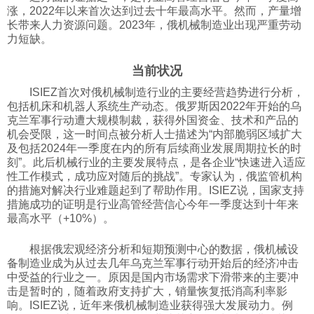
涨，2022年以来首次达到过去十年最高水平。然而，产量增
科技
长带来人力资源问题。2023年，俄机械制造业出现严重劳动
力短缺。
社会
当前状况
ISIEZ首次对俄机械制造行业的主要经营趋势进行分析，
包括机床和机器人系统生产动态。俄罗斯因2022年开始的乌
文化
克兰军事行动遭大规模制裁，获得外国资金、技术和产品的
机会受限，这一时间点被分析人士描述为“内部脆弱区域扩大
及包括2024年一季度在内的所有后续商业发展周期拉长的时
历史
刻”。此后机械行业的主要发展特点，是各企业“快速进入适应
性工作模式，成功应对随后的挑战”。专家认为，俄监管机构
的措施对解决行业难题起到了帮助作用。ISIEZ说，国家支持
体育
措施成功的证明是行业高管经营信心今年一季度达到十年来
最高水平（+10%）。
旅游
根据俄宏观经济分析和短期预测中心的数据，俄机械设
备制造业成为从过去几年乌克兰军事行动开始后的经济冲击
中受益的行业之一。原因是国内市场需求下滑带来的主要冲
视听
击是暂时的，随着政府支持扩大，销量恢复抵消高利率影
响。ISIEZ说，近年来俄机械制造业获得强大发展动力。例