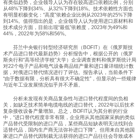
有类似趋势，企业领导人认为存在较高进口依赖比例，分别
从48%下降到34%、从32%下降到18%。技术依赖性方面也
有明显积极变化：“高度”依赖企业比例从2023年的25%下降
到14%。值得指出的是，企业领导人认为使用进口原材料和
技术成分方面，目前出现“最低”依赖度，2023年为49%和
44%，2022年为58%和56%。
芬兰中央银行转型经济研究所（BOFIT）在《俄罗斯技
术产品进口替代最新趋势》分析报告中，根据公开的（俄罗
斯央行和“高等经济学校”大学）企业调查资料和俄罗斯统计局
对22个电子产品和电气设备商品组产量和进口量详细统计数
据，对俄进口替代情况进行了评估。报告承认，当前条件下
“由于数据有限，分析具有很大不确定性”，但显示的一些规律
与近年工业发展情况似乎并不矛盾。
分析未发现有关商品复杂性与进口替代程度间的负相
关，如缺乏技术简单电缆电线的进口替代，2022年以后技术
复杂接收设备产量增加。总之，BOFIT认为其分析的行业
中，“进口替代程度非常有限，企业用从其他国家采购的类似
产品替代受限制的进口产品，某些商品短缺表明无法找到合
适替代品，国内生产商无法弥补进口下降”。但用来自其他国
家进口产品替代因制裁无法获得的进口产品往往会导致成本