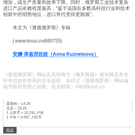
增加，或生产质量和效率下降。同时，俄罗斯工业技术复杂
进口产品依赖程度最高，“鉴于该国在多数高科技行业和技术
创新中的弱势地位，进口替代变得更困难”。
本文为《透视俄罗斯》专稿
| www.tsrus.cn/680755|
安娜·库兹涅佐娃（Anna Kuznetsova）
《透视俄罗斯》网站及其所有方《俄罗斯报》拥有网页发布
所有信息和资讯的完全版权。未经过《透视俄罗斯》网站编
辑书面同意禁止转载。联系邮箱：info@tsrus.cn
莫斯科 –
14:26
北京 –
19:26
1 人民币 = 10.291 卢布
1 卢布 = 0.097 人民币
简讯