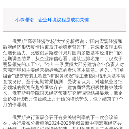
小事理论：企业环境议程是成功关键
俄罗斯“高等经济学校”大学分析师说：“国内宏观经济和
微观经济形势疫情结束后开始稳定背景下，建筑业表现出强
劲增长活力。比较俄罗斯统计局对国内多数基本经济部门的
定期调查结果，从企业家信心看，建筑业排名第二，仅次于
明显领先的加工业。”今年一季度俄大部分建筑企业负责人对
营商环境和主要经营指标动态的看法基本满意。首先，“订单
组合”“建筑安装工程量”和“财务状况”等主要指标结果为基本满
意或良好。至于短期前景预测，受访者认为，对建筑业各细
分领域的投资兴趣将继续存在，建筑商经营积极性将继续增
长。俄罗斯科学院国民经济预测研究所调查结果显示，俄企
业价格计划5月份延续上月开始的增长势头，似乎结束了7个
月的停滞期。
俄罗斯央行董事会召开有关关键利率的下一次会议前
夕，央行发布分析师池2024-2026年俄最新中期宏观经济共
识预测。由于居民消费增长加速，共识预测提高了今年经济