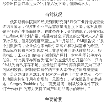
尽管出口新订单过去7个月第六次下降，但降幅不大。
科技
当前状况
社会
俄罗斯科学院国民经济预测研究所5月份工业行情调查最
终结果显示，俄罗斯企业产品需求量满意度下降，这对夏季
销售预测产生负面影响。在此条件下，企业调低了5月份实际
产出和6-8月计划产量。接受标普全球调查的公司对未来产量
文化
保持乐观，但乐观程度降至过去9个月最低。PMI报告说：“从
个别数据看，企业信心来自吸引新客户和巩固需求的希望。”
成品库存短缺再次出现使对工业形势进行评估难度加大。报
历史
告指出，工业部门解决了保障国产原料、材料和零部件库存
任务。对此类库存评价为“正常”的企业5月份升至89%，只有
9%认为自己库存不足。企业进口零部件库存保障度为“正常”
体育
的比例较低。限制进口替代的主要因素仍保持原有覆盖规
模，盖达尔研究所2015年起对这一进程十年监测显示，今年
其他因素抑制作用有所增加（见图表）。研究报告作者楚赫
旅游
洛（Sergey Tsukhlo）说：“毫无疑问，制裁战争条件下我
们‘合作伙伴’的努力支持了国产民用品需求的增长。”
视听
主要前景