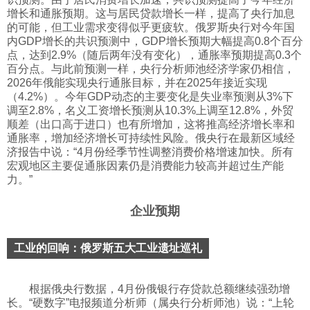
增长和通胀预期。这与居民贷款增长一样，提高了央行加息
的可能，但工业需求变得似乎更疲软。俄罗斯央行对今年国
内GDP增长的共识预测中，GDP增长预期大幅提高0.8个百分
点，达到2.9%（随后两年没有变化），通胀率预期提高0.3个
百分点。与此前预测一样，央行分析师池经济学家仍相信，
2026年俄能实现央行通胀目标，并在2025年接近实现
（4.2%）。今年GDP动态的主要变化是失业率预测从3%下
调至2.8%，名义工资增长预测从10.3%上调至12.8%，外贸
顺差（出口高于进口）也有所增加，这将推高经济增长率和
通胀率，增加经济增长可持续性风险。俄央行在最新区域经
济报告中说：“4月份经季节性调整消费价格增速加快。所有
宏观地区主要促通胀因素仍是消费能力较高并超过生产能
力。”
企业预期
工业的回响：俄罗斯五大工业遗址巡礼
根据俄央行数据，4月份俄银行存贷款总额继续强劲增
长。“硬数字”电报频道分析师（属央行分析师池）说：“上轮