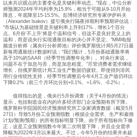
以来共识观点的主要变化是关键利率动态。”现在，中位分析
师预测2024年平均利率为15.9%，相当于可能从9-10月开始
降息，年底降至15-15.5%。彭博经济研究所专家伊萨科夫
（Alexander Isakov）援引俄央行隔夜掉期利率预期评估说：
“市场认为基础情景是关键利率上升到17%，增长1个百分
点。6月份‘不上升’将是个温和信号，但这不是良好意义上的
温和，而是说央行实现通胀目标的决心并不坚定。”MMI电报
频道分析师（属央行分析师池）评价俄罗斯统计局5月27日最
新每周通胀统计数据时说：“我们预计，5月份基础通胀率将
高于10%的SAAR（经季节性调整年化率）。对央行来说，
问题不在于加息与否，而是加息程度。”尽管消费者需求继续
增长，但俄罗斯统计局工业生产数据仍疲软。即使得到非民
用行业传统性支持，经季节性调整后今年4月工业产值仍环比
下降0.2%（前三个月环比分别+0.1%、+1.6%、-0.2%）。
值得指出的是，俄央行5月份调查（关于4月份的情况）
显示，包括制造业在内的许多经济部门企业预期有所下降。
俄罗斯科学院国民经济预测研究所工业家调查数据（截至5月
27日）导致5月份工业预测指数（根据企业需求、生产和雇佣
计划/预测/预期）的所有指标明显下降。由于所有指标向下修
正，这是工业预测指数今年第二次明显下降，并且企业需求
降幅为2022年3月以来最大。不过，今年5月份的结果并未超