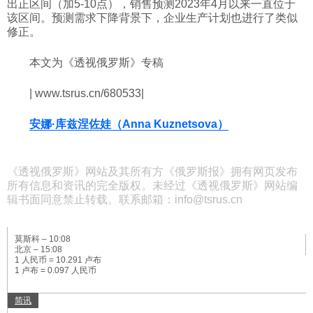
出正区间（加5-10点），销售预测2023年4月以来一直位于
该区间。预测需求下降背景下，企业生产计划也进行了类似
修正。
本文为《透视俄罗斯》专稿
| www.tsrus.cn/680533|
安娜·库兹涅佐娃（Anna Kuznetsova）
《透视俄罗斯》网站及其所有方《俄罗斯报》拥有网页发布
所有信息和资讯的完全版权。未经过《透视俄罗斯》网站编
辑书面同意禁止转载。联系邮箱：info@tsrus.cn
莫斯科 –
10:08
北京 –
15:08
1 人民币 = 10.291 卢布
1 卢布 = 0.097 人民币
简讯