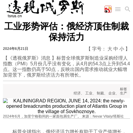
工业形势评估：俄经济顶住制裁
首页
空军
财经
文艺
图片新闻
保持活力
海军
商业
教育
高清图片
国际
陆军
工业
美食
漫画
【 字号：
大
中
小
】
2024年6月21日
军事合作
能源
娱乐
视频
【《透视俄罗斯》消息 】标普全球俄罗斯制造业采购经理人
指数（PMI）5月份几乎没有变化，从4月的54.3点上升到54.4
农业
图表
时政
点。这一指数仍高于50点，反映出国内需求推动就业大幅增
加背景下，俄罗斯经济活力有所增长。
军事
标签
经济
、
工业
、
制裁
、
企业
、
生产
评论
2024年6月，加里宁格勒州的一家面包屑生产厂。 来源：Nevar Vitaly/塔斯社
经济
标普全球指出，俄经济活力增长有助于工业产值增长，