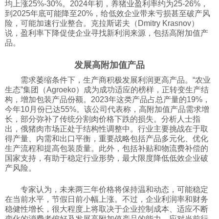
均上涨25%-30%。2024年初，养猪业盈利率约为25-26%，
到2025年底可能降至20%，给低效企业带来亏损甚至破产风
险，可能加速行业整合。克拉斯诺夫（Dmitry Krasnov）
说，盈利率下降促使企业寻找新利润来源，包括高附加值产
品。
发展高附加值产品
需求萎缩条件下，生产商积极发展利润更高产品。“农业
生态”集团（Agroeko）成为成功适应的榜样，正转变生产结
构，增加包装产品份额。2023年这类产品占总产量的19%，
今年10月份已达55%。该公司代表称，高附加值产品需求增
长，部分弥补了传统分割肉价格下跌的损失。分析人士指
出，俄猪肉市场正处于结构性调整中。行业主要挑战在于取
得产量、内需和出口平衡，重要战略包括产品多元化、优化
生产流程和提高包装质量。此外，包括补贴和物流费补偿的
国家支持，有助于稳定行业形势，最大限度降低低效企业破
产风险。
专家认为，未来两三年价格将保持温和动态，可能稳定
在当前水平，节假日前小幅上涨。不过，企业利润率和财务
稳健性增长，很大程度上将取决于企业控制成本、适应不断
变化的消费者偏好及发展高附加值产品的能力。应对当前行