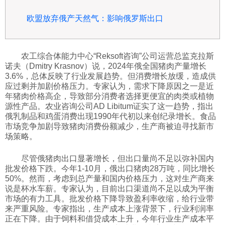
欧盟放弃俄产天然气：影响俄罗斯出口
农工综合体能力中心“Reksoft咨询”公司运营总监克拉斯
诺夫（Dmitry Krasnov）说，2024年俄全国猪肉产量增长
3.6%，总体反映了行业发展趋势。但消费增长放缓，造成供
应过剩并加剧价格压力。专家认为，需求下降原因之一是近
年猪肉价格高企，导致部分消费者选择更便宜的肉类或植物
源性产品。农业咨询公司AD Libitum证实了这一趋势，指出
俄乳制品和鸡蛋消费出现1990年代初以来创纪录增长。食品
市场竞争加剧导致猪肉消费份额减少，生产商被迫寻找新市
场策略。
尽管俄猪肉出口显著增长，但出口量尚不足以弥补国内
批发价格下跌。今年1-10月，俄出口猪肉28万吨，同比增长
50%。然而，考虑到总产量和国内价格压力，这对生产商来
说是杯水车薪。专家认为，目前出口渠道尚不足以成为平衡
市场的有力工具。批发价格下降导致盈利率收缩，给行业带
来严重风险。专家指出，生产成本上涨背景下，行业利润率
正在下降。由于饲料和借贷成本上升，今年行业生产成本平