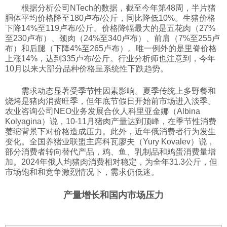
根据分析公司NTech的数据，截至今年第48周，半片猪
科技
胴体平均价格降至180卢布/公斤，同比降低10%。生猪价格
下降14%至119卢布/公斤。价格降幅最大的是五花肉（27%
至230卢布）、颈肉（24%至340卢布）、前肩（7%至255卢
社会
布）和后腿（下降4%至265卢布）。唯一例外的是里脊价格
上涨14%，达到335卢布/公斤。行业分析师也注意到，今年
10月以来大部分品种价格呈系统性下跌趋势。
文化
需求动态显著受季节性因素影响。夏季传统上多野餐和
烧烤是猪肉消费旺季，但年底节假日开始前市场进入淡季。
历史
农业咨询公司NEO业务发展合伙人科里亚金娜（Albina
Kolyagina）说，10-11月猪肉产量达到顶峰，在季节性消费
萎缩背景下对价格造成压力。此外，近年俄消费者行为发生
变化。全国养猪业联盟主席科瓦廖夫（Yury Kovalev）说，
体育
部分消费者转向替代产品，鸡、鱼、乳制品和鸡蛋消费量增
加。2024年俄人均猪肉消费相对稳定，为全年31.3公斤，但
市场饱和和竞争激烈情况下，需求仍低迷。
旅游
产量增长和国内市场压力
视听