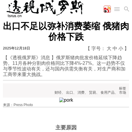
出口不足以弥补消费萎缩 俄猪肉
首页
空军
财经
文艺
图片新闻
价格下跌
海军
商业
教育
高清图片
国际
陆军
工业
美食
漫画
【 字号：
大
中
小
】
2025年12月18日
军事合作
能源
娱乐
视频
【《透视俄罗斯》消息 】俄罗斯猪肉批发价格延续下降趋
势。11月各种分割肉价格同比下降4%-27%。这一趋势不仅
农业
图表
时政
与季节性波动有关，还与国内供需失衡有关，对生产商和加
工商带来重大挑战。
军事
标签
财经
、
出口
、
消费
、
贸易
、
食用产品
、
市场
评论
来源：Press Photo
经济
主要原因