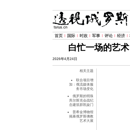
首页
国际
时政
军事
评论
经济
白忙一场的艺术
2026年4月24日
相关主题
联合项目增
加：俄流媒体服
务市场变化
俄罗斯的明珠
库尔斯克会战纪
念建筑群凯旋门
普希金博物馆
揭幕俄罗斯佛教
艺术大展