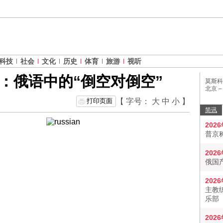
科技
社会
文化
历史
体育
旅游
视听
：俄语中的“倒空对倒空”
莫斯科
北京 
打印页面
【 字号：
大
中
小
】
简讯
202
普京
202
俄国
202
主教
乐部
202