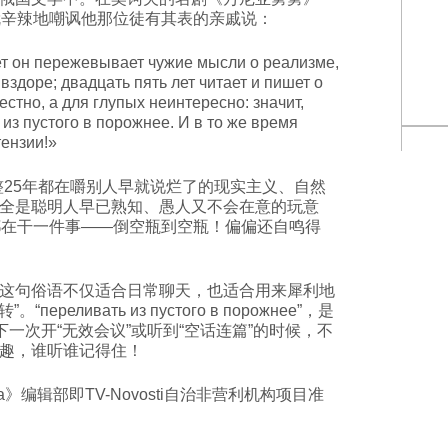
人公就辛辣地嘲讽他那位徒有其表的亲戚说：
 пережевывает чужие мысли о реализме,
вздоре; двадцать пять лет читает и пишет о
естно, а для глупых неинтересно: значит,
 из пустого в порожнее. И в то же время
тензии!»
25年都在嚼别人早就说烂了的现实主义、自然
全是聪明人早已熟知、愚人又不会在意的玩意
都在干一件事——倒空瓶到空瓶！偏偏还自鸣得
句俗语不仅适合日常聊天，也适合用来犀利地
реливать из пустого в порожнее”，是
下一次开“无效会议”或听到“空话连篇”的时候，不
趣，谁听谁记得住！
ussia》编辑部即TV-Novosti自治非营利机构项目准