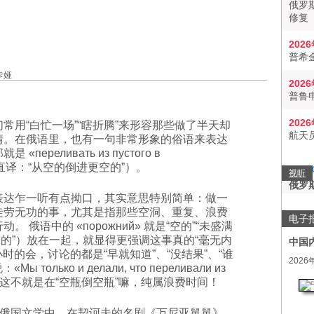
俄罗
修复
202
普希
卡娅
202
普鲁
202
常用“白忙一场”“瞎折腾”来形容那些做了半天却
航天
情。在俄语里，也有一句非常形象的俗语来表达
«переливать из пустого в
»（直译：“从空的倒进更空的”）。
视听
俄罗
乍一听有点拗口，其实意思特别简单：做一
徒劳无功的事，尤其是指那些空洞、重复、浪费
电子
。 俄语中的 «порожний» 就是“空的”“未盛满
也是“空的”）放在一起，就显得更强调这事真的“毫无内
中国
时的会，讨论的都是“早就知道”、“没结果”、“谁
2026
лько и делали, что переливали из
» ——我们这不就是在“空瓶倒空瓶”嘛，纯属浪费时间！
国文学中。在契诃夫的名剧《万尼亚舅舅》