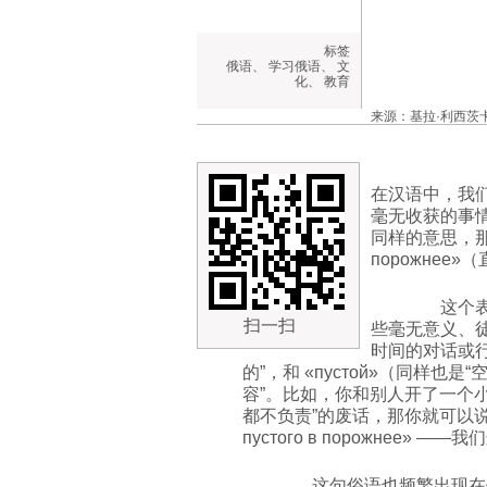
标签
俄语
、
学习俄语
、
文
化
、
教育
来源：基拉·利西茨
在汉语中，我们
毫无收获的事
同样的意思，那就是 
порожнее
这个表达
扫一扫
些毫无意义、
时间的对话或行动
的”，和 «пустой»（同样
容”。比如，你和别人开了一个小
都不负责”的废话，那你就可以说：«Мы то
пустого в порожнее
这句俗语也频繁出现在俄