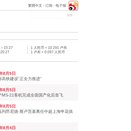
繁體中文
订阅
电子报
 –
15:27
1 人民币 = 10.291 卢布
–
20:27
1 卢布 = 0.097 人民币
6年8月5日
称高铁建设“正全力推进”
6年8月5日
产MS-21客机完成全面国产化后首飞
6年8月5日
练列昂尼德·斯卢茨基离任中超上海申花俱
6年8月4日