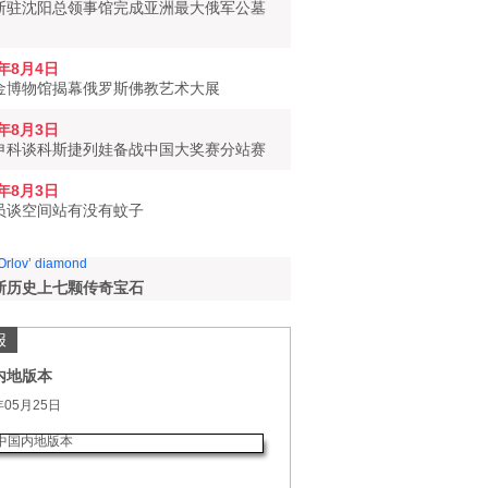
斯驻沈阳总领事馆完成亚洲最大俄军公墓
6年8月4日
金博物馆揭幕俄罗斯佛教艺术大展
6年8月3日
申科谈科斯捷列娃备战中国大奖赛分站赛
6年8月3日
员谈空间站有没有蚊子
斯历史上七颗传奇宝石
报
内地版本
年05月25日