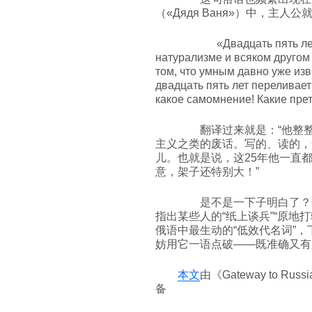
（«Дядя Ваня»）中，主
«Двадцать пять лет он
натурализме и всяком другом 
том, что умным давно уже изв
двадцать пять лет переливает
какое самомнение! Какие пре
翻译过来就是：“他整整
主义之类的废话。写的、读的，
儿。也就是说，这25年他一直
意，架子还特别大！”
是不是一下子明白了？这
指出某些人的“纸上谈兵”“原地打转”。“пе
俄语中最生动的“低效代名词”，
妨用它一语点破——既准确又有
本文
由《Gateway to R
备