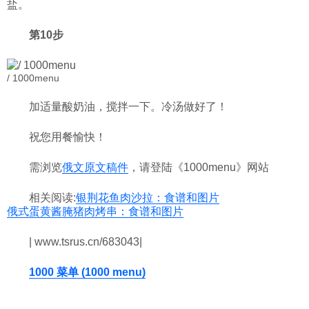
盐。
第10步
/ 1000menu
加适量酸奶油，搅拌一下。冷汤做好了！
祝您用餐愉快！
需浏览
俄文原文稿件
，请登陆《1000menu》网站
相关阅读:
银荆花鱼肉沙拉：食谱和图片
俄式蛋黄酱腌猪肉烤串：食谱和图片
| www.tsrus.cn/683043|
1000 菜单 (1000 menu)