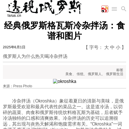
经典俄罗斯格瓦斯冷杂拌汤：食
首页
空军
财经
文艺
图片新闻
谱和图片
海军
商业
教育
高清图片
国际
陆军
工业
美食
漫画
【 字号：
大
中
小
】
2025年6月1日
军事合作
能源
娱乐
视频
俄罗斯人为什么热天喝冷杂拌汤
农业
图表
时政
标签
美食
、
传统
、
俄罗斯人
、
俄罗斯生活
军事
来源：Press Photo
评论
冷杂拌汤（Okroshka）象征着夏日的清新与美味，是俄
罗斯最受欢迎和最具代表性的菜品之一。这是道冷汤，以切
碎的蔬菜、肉食和俄罗斯传统饮料格瓦斯为基础，后者赋予
冷汤独特的口感和清爽效果。冷杂拌汤的历史可以追溯很
经济
远，其出现与炎热天解渴和饱腹需求有关。“Okroshka”一词