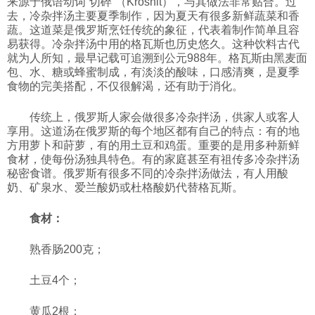
来源于俄语动词“切碎”（Kroshit），与其做法非常贴合。过
去，冷杂拌汤主要夏季制作，因为夏天有很多新鲜蔬菜和香
科技
蔬。这道菜是俄罗斯烹饪传统的象征，代表着制作简单且容
易获得。冷杂拌汤中用的格瓦斯也历史悠久。这种饮料古代
就为人所知，最早记载可追溯到公元988年。格瓦斯由黑麦面
社会
包、水、糖或蜂蜜制成，有淡淡的酸味，口感清爽，是夏季
食物的完美搭配，不仅很解渴，还有助于消化。
文化
传统上，俄罗斯人家会做很多冷杂拌汤，供家人或客人
享用。这道汤在俄罗斯的每个地区都有自己的特点：有的地
方用萝卜和莳萝，有的用土豆和鸡蛋。重要的是用多种新鲜
历史
食材，使每份汤独具特色。有的家庭甚至有祖传多冷杂拌汤
秘密食谱。俄罗斯有很多不同的冷杂拌汤做法，有人用酸
奶、矿泉水、爱兰酸奶或杜格酸奶代替格瓦斯。
体育
食材：
旅游
熟香肠200克；
土豆4个；
视听
黄瓜2根；