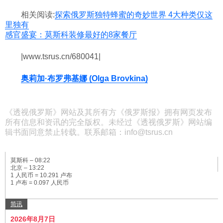
相关阅读:
探索俄罗斯独特蜂蜜的奇妙世界 4大种类仅这
里独有
感官盛宴：莫斯科装修最好的8家餐厅
|www.tsrus.cn/680041|
奥莉加·布罗弗基娜 (Olga Brovkina)
《透视俄罗斯》网站及其所有方《俄罗斯报》拥有网页发布
所有信息和资讯的完全版权。未经过《透视俄罗斯》网站编
辑书面同意禁止转载。联系邮箱：info@tsrus.cn
莫斯科 –
08:22
北京 –
13:22
1 人民币 = 10.291 卢布
1 卢布 = 0.097 人民币
简讯
2026年8月7日