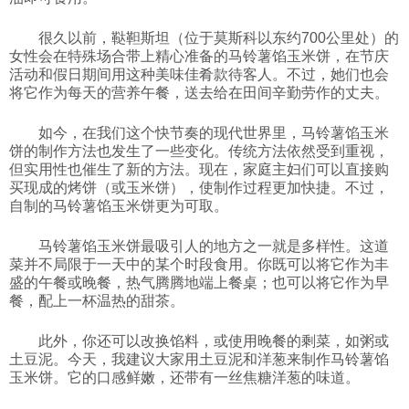
科技
很久以前，鞑靼斯坦（位于莫斯科以东约700公里处）的
女性会在特殊场合带上精心准备的马铃薯馅玉米饼，在节庆
活动和假日期间用这种美味佳肴款待客人。不过，她们也会
社会
将它作为每天的营养午餐，送去给在田间辛勤劳作的丈夫。
如今，在我们这个快节奏的现代世界里，马铃薯馅玉米
文化
饼的制作方法也发生了一些变化。传统方法依然受到重视，
但实用性也催生了新的方法。现在，家庭主妇们可以直接购
买现成的烤饼（或玉米饼），使制作过程更加快捷。不过，
历史
自制的马铃薯馅玉米饼更为可取。
马铃薯馅玉米饼最吸引人的地方之一就是多样性。这道
体育
菜并不局限于一天中的某个时段食用。你既可以将它作为丰
盛的午餐或晚餐，热气腾腾地端上餐桌；也可以将它作为早
餐，配上一杯温热的甜茶。
旅游
此外，你还可以改换馅料，或使用晚餐的剩菜，如粥或
土豆泥。今天，我建议大家用土豆泥和洋葱来制作马铃薯馅
视听
玉米饼。它的口感鲜嫩，还带有一丝焦糖洋葱的味道。