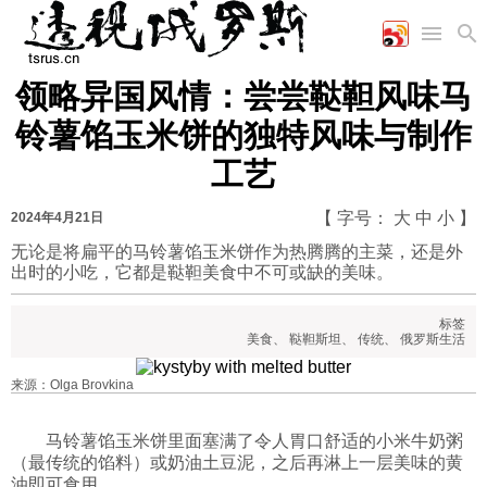
领略异国风情：尝尝鞑靼风味马
首页
空军
财经
文艺
图片新闻
铃薯馅玉米饼的独特风味与制作
海军
商业
教育
高清图片
工艺
国际
陆军
工业
美食
漫画
军事合作
能源
娱乐
视频
【 字号：
大
中
小
】
2024年4月21日
农业
图表
时政
无论是将扁平的马铃薯馅玉米饼作为热腾腾的主菜，还是外
出时的小吃，它都是鞑靼美食中不可或缺的美味。
军事
标签
美食
、
鞑靼斯坦
、
传统
、
俄罗斯生活
评论
来源：Olga Brovkina
马铃薯馅玉米饼里面塞满了令人胃口舒适的小米牛奶粥
经济
（最传统的馅料）或奶油土豆泥，之后再淋上一层美味的黄
油即可食用。