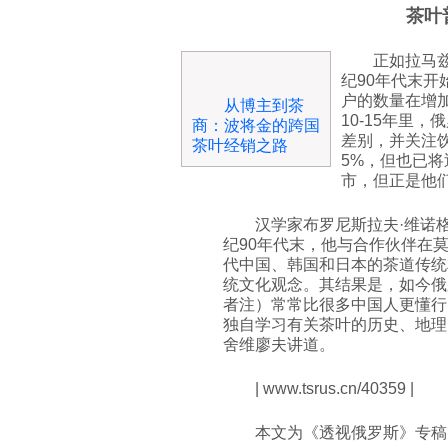
茶叶
正如拉马
纪90年代末开
户的数量在增加
从博主到茶
10-15年里
商：波将金的跨国
差别，并关注
茶叶经销之路
5%，但也已将
市，但正是他
汉学家
布罗尼斯拉夫
·
维诺
纪90年代末，他与合作伙伴在
代中国、韩国和日本的茶道传统
统文化观念。其结果是，如今俄
者注）常常比很多中国人更懂行
独自学习有关茶叶的历史、地理
舍维廖夫
讲道。
| www.tsrus.cn/40359 |
本文为《透视俄罗斯》专稿