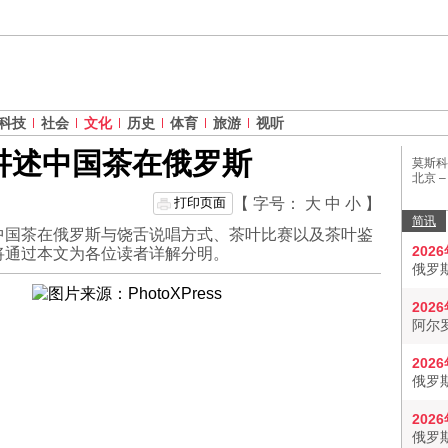
科技
社会
文化
历史
体育
旅游
视听
讲述中国茶在俄罗斯
莫斯科
北京 
打印页面
【 字号：
大
中
小
】
简讯
中国茶在俄罗斯与饶舌说唱方式、茶叶比赛以及茶叶鉴
202
将通过本文为各位读者详解分明。
俄罗
202
阿尔
202
俄罗
202
俄罗