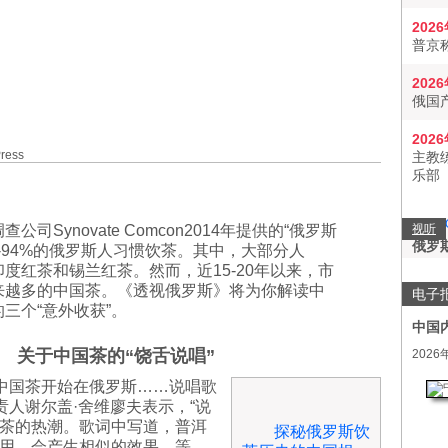
202
普京
202
俄国
202
ess
主教
乐部
公司Synovate Comcon2014年提供的“俄罗斯
视听
俄罗
3-94%的俄罗斯人习惯饮茶。其中，大部分人
印度红茶和锡兰红茶。然而，近15-20年以来，市
来越多的中国茶。《透视俄罗斯》将为你解读中
电子
三个“意外收获”。
中国
关于中国茶的“饶舌说唱”
2026
，中国茶开始在俄罗斯……说唱歌
责人谢尔盖·
舍维廖夫表示，“说
茶的热潮。歌词中写道，普洱
探秘俄罗斯饮
用，会产生相似的效果，等