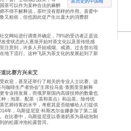
茶历史的中国根
国茶可以作为某种合法的麻醉
师不得不解释说，茶叶没有那样的作用。喜爱中
鲁又粗俗，但也因此促产生出庞大的消费群
社交网站进行调查并确定，79%的受访者正是说
望改变状态的人逐渐开始对茶文化以及茶传统感
至注意到，许多人开始戒烟、戒酒。过去曾出现
在地下流行。这种飞跃为茶文化的发展起到了新
茶道比赛方兴未艾
受欢迎，甚至还举行了相关的专业人士比赛。这
茶与咖啡生产者协会”主席拉马兹·查图里亚解释
更专业得发展，而俄罗斯国内高级技师的数量也
三种：泡茶、配茶（茶和茶点）和品茶。除传统
茶艺师待客的水平，考察其是否能够给人们提供
014年，乌斯提尼亚·科斯杰尔金娜参加了第二届
。在比赛中，乌斯提尼亚以香港奶茶为基础泡制
到的松露冲泡松露普洱。