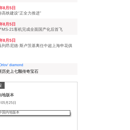
6年8月5日
称高铁建设“正全力推进”
6年8月5日
产MS-21客机完成全面国产化后首飞
6年8月5日
练列昂尼德·斯卢茨基离任中超上海申花俱
斯历史上七颗传奇宝石
报
内地版本
年05月25日