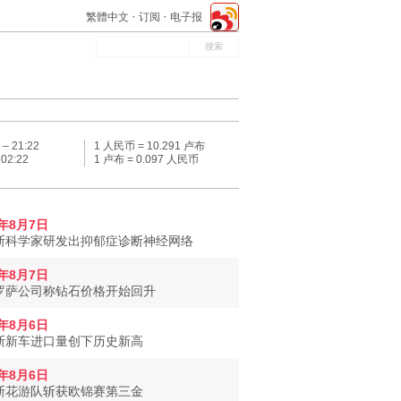
繁體中文
订阅
电子报
 –
21:22
1 人民币 = 10.291 卢布
–
02:22
1 卢布 = 0.097 人民币
6年8月7日
斯科学家研发出抑郁症诊断神经网络
6年8月7日
罗萨公司称钻石价格开始回升
6年8月6日
斯新车进口量创下历史新高
6年8月6日
斯花游队斩获欧锦赛第三金