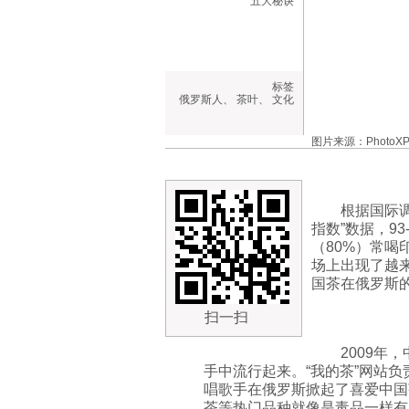
五大秘诀
标签
俄罗斯人
、
茶叶
、
文化
图片来源：PhotoXPr
根据国际调查
指数”数据，9
（80%）常喝
场上出现了越
国茶在俄罗斯的
扫一扫
2009年
手中流行起来。“我的茶”网站负
唱歌手在俄罗斯掀起了喜爱中国
茶等热门品种就像是毒品一样有