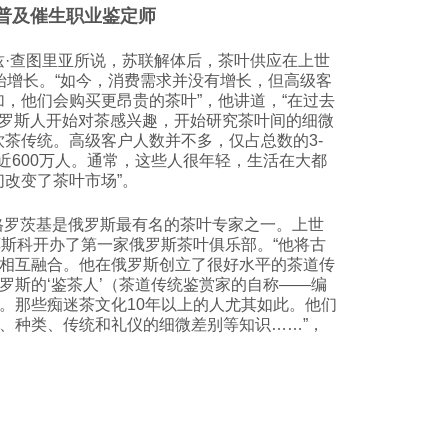
普及催生职业鉴定师
兹·查图里亚所说，苏联解体后，茶叶供应在上世
始增长。“如今，消费需求并没有增长，但高级客
，他们会购买更昂贵的茶叶”，他讲道，“在过去
，俄罗斯人开始对茶感兴趣，开始研究茶叶间的细微
饮茶传统。高级客户人数并不多，仅占总数的3-
近600万人。通常，这些人很年轻，生活在大都
们改变了茶叶市场”。
格罗茨基
是俄罗斯最有名的茶叶专家之一。上世
莫斯科开办了第一家俄罗斯茶叶俱乐部。“他将古
相互融合。他在俄罗斯创立了很好水平的茶道传
罗斯的‘
鉴茶人
’（茶道传统鉴赏家的自称——编
。那些痴迷茶文化10年以上的人尤其如此。他们
、种类、传统和礼仪的细微差别等知识……”，