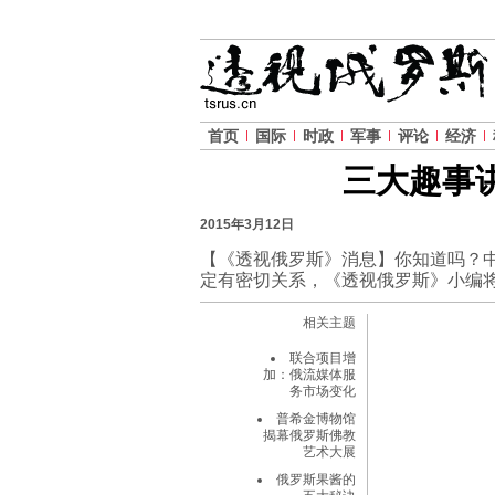
首页
国际
时政
军事
评论
经济
三大趣事
2015年3月12日
【《透视俄罗斯》消息】你知道吗？
定有密切关系，《透视俄罗斯》小编
相关主题
联合项目增
加：俄流媒体服
务市场变化
普希金博物馆
揭幕俄罗斯佛教
艺术大展
俄罗斯果酱的