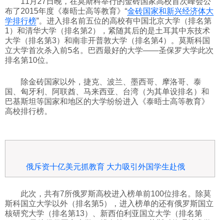
11月27日晚，在莫斯科举行的金砖国家高校首次峰会公
布了2015年度《泰晤士高等教育》“
金砖国家和新兴经济体大
科技
学排行榜
”。进入排名前五位的高校有中国北京大学（排名第
1）和清华大学（排名第2），紧随其后的是土耳其中东技术
大学（排名第3）和南非开普敦大学（排名第4）。莫斯科国
社会
立大学首次杀入前5名。巴西最好的大学——圣保罗大学此次
排名第10位。
文化
除金砖国家以外，捷克、波兰、墨西哥、摩洛哥、泰
国、匈牙利、阿联酋、马来西亚、台湾（为其单设排名）和
巴基斯坦等国家和地区的大学纷纷进入《泰晤士高等教育》
历史
高校排行榜。
体育
俄斥资十亿美元抓教育 大力吸引外国学生赴俄
旅游
此次，共有7所俄罗斯高校进入榜单前100位排名。除莫
视听
斯科国立大学以外（排名第5），进入榜单的还有俄罗斯国立
核研究大学（排名第13）、新西伯利亚国立大学（排名第