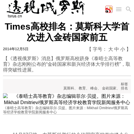
Times高校排名：莫斯科大学首
首页
空军
财经
文艺
图片新闻
次进入金砖国家前五
海军
商业
教育
高清图片
国际
陆军
工业
美食
漫画
【 字号：
大
中
小
】
2014年12月5日
军事合作
能源
娱乐
视频
【《透视俄罗斯》消息】俄罗斯高校跻身《泰晤士高等教
育》杂志刚刚公布的“金砖国家和新兴经济体大学排行榜”，取
农业
图表
时政
得突破性进展。
标签
军事
莫斯科
、
教育
、
峰会
、
金砖国家
、
排名
评论
《泰晤士高等教育》杂志编辑菲尔·贝提。图片来源：Mikhail Dmitriev/俄罗斯高
等经济学校教育学院新闻服务中心
经济