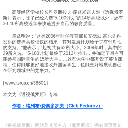
高等经济学校校长雅罗斯拉夫·
库兹米诺夫
对《透视俄罗
斯》表示，除了已经入选“5-100计划”的14所高校以外，还有
30-40所高校近年来快速提升自己的教育质量。
库兹明说：“这是2006年时任教育部长安德烈·富尔先科
发起的选择高校倡议的结果，其对发展计划给予了有针对性
的支持。”他表示，“起初共有62所大小。2009年时，其中的
29所入选。‘5-100计划’最终于2013年推出，并确定了最有可
能参与国际竞争的15所大学……这些大学中都开设了英语课
程，使得能够更好地接收外国留学生，也能更好地展现自己
在研究领域中的竞争力。”
| www.tsrus.cn/38601 |
本文为《透视俄罗斯》专稿
作者：格列布•费奥多罗夫（Gleb Fedorov）
《透视俄罗斯》网站及其所有方《俄罗斯报》拥有网页发布