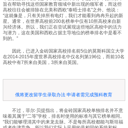
旨在帮助寻找这些国家教育领域中新出现的领军者，而这些
高校往往会被排除在北美和西欧“泰晤士排名”之外。他说：
“这就像是，只有关掉所有电灯，我们才能看到冉冉升起的新
星。通常，在世界高校前200名榜单中仅有10所高校来自新
兴经济体。所以，我们正在尝试展现这些地区高校中的活力
与潜力，这在美国和西欧占据主导地位的榜单排名中是看不
到的。”
因此，已进入金砖国家高校排名前5位的莫斯科国立大学
在2014-2015年度世界高校排名中仅名列第196位，而前10名
高校中有7所来自美国，3所来自英国。
俄将更改留学生录取办法 申请者需完成预科教育
不过，菲尔·贝提指出，将金砖国家高校单独排名并不意
味着其属于“二等”学校，排名时使用的标准与其它榜单相同。
“我们能够理清其中的来龙去脉。不是每所高校都能与斯坦福
或者牛津竞争，所以我们实际上采用的是相同的系统和标