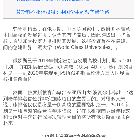
莫斯科不相信眼泪：中国学生的艰辛留学路
弗鲁明指出，在俄罗斯、中国等国家中，政府并不满意
本国高校的发展进度，认为其有些滞后，因此选拔出一些高
校，通过加大投资力度推动其发展。这些投资旨在在最短时
间内创建世界一流大学（World Class Universities）。
俄罗斯已于2013年制定出加速发展高校计划，即“5-100
计划”，并在初期已选定15所高校（现为14所）。该计划的目
标是——到2020年实现至少5所俄罗斯高校进入三大世界高
校排名前百位。
然而，俄罗斯教育部副部长亚历山大·波瓦尔卡指出，“达
到榜单排名首位并非实施该项目的主要目的。对很多人来
说，该排名仅仅是衡量一所高校的重要指标之一。‘5-100’计
划是一项卓越的综合性学术倡议，旨在以根据国际最佳模式
和惯例对学院进行深层次转型为目的将所有俄罗斯高校联合
起来”。
“14所入选高校”之外的佼佼者