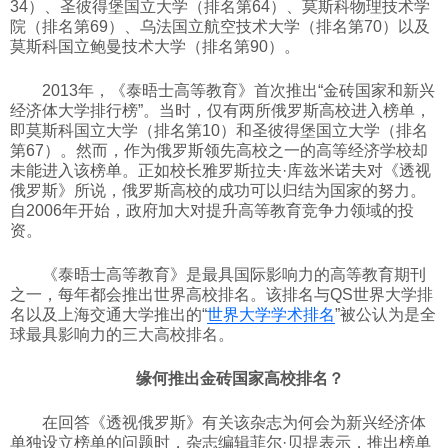
34）、圣彼得堡国立大学（排名第64）、莫斯科物理技术学
院（排名第69）、乌法国立航空技术大学（排名第70）以及
莫斯科国立鲍曼技术大学（排名第90）。
2013年，《泰晤士高等教育》首次推出“金砖国家和新兴
经济体大学排行榜”。当时，仅有两所俄罗斯高校进入榜单，
即莫斯科国立大学（排名第10）和圣彼得堡国立大学（排名
第67）。然而，作为俄罗斯领先高校之一的高等经济学校却
未能进入该榜单。正如校长雅罗斯拉夫·
库兹米诺夫
对《透视
俄罗斯》所说，俄罗斯高校的成功可以归结为国家的努力。
自2006年开始，政府加大对提升高等教育竞争力领域的投
资。
《泰晤士高等教育》是最具国际影响力的高等教育期刊
之一，每年都会推出世界高校排名。该排名与QS世界大学排
名以及上海交通大学推出的“
世界大学学术排名
”被公认为是全
球最具影响力的三大高校排名。
缘何推出金砖国家高校排名？
在回答《透视俄罗斯》有关该杂志为何会为新兴经济体
单独设立榜单的问题时，杂志编辑菲尔·贝提表示，推出榜单