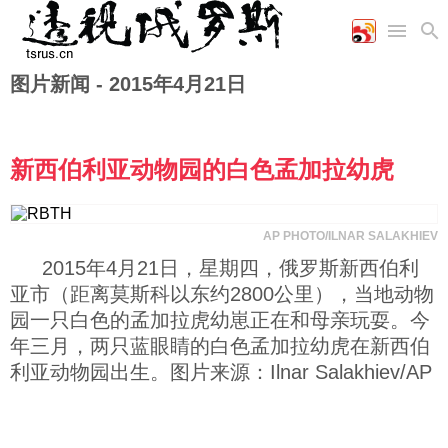
图片新闻 -
2015年4月21日
首页
空军
财经
文艺
图片新闻
海军
商业
教育
高清图片
国际
陆军
工业
美食
漫画
新西伯利亚动物园的白色孟加拉幼虎
军事合作
能源
娱乐
视频
农业
图表
时政
AP PHOTO/ILNAR SALAKHIEV
2015年4月21日，星期四，俄罗斯新西伯利
军事
亚市（距离莫斯科以东约2800公里），当地动物
园一只白色的孟加拉虎幼崽正在和母亲玩耍。今
年三月，两只蓝眼睛的白色孟加拉幼虎在新西伯
评论
利亚动物园出生。图片来源：Ilnar Salakhiev/AP
经济