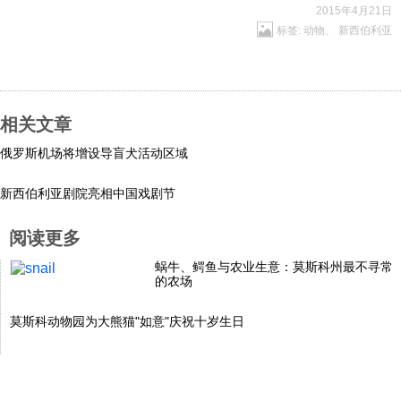
2015年4月21日
科技
标签:
动物
、
新西伯利亚
社会
相关文章
文化
俄罗斯机场将增设导盲犬活动区域
新西伯利亚剧院亮相中国戏剧节
历史
阅读更多
体育
蜗牛、鳄鱼与农业生意：莫斯科州最不寻常
的农场
旅游
莫斯科动物园为大熊猫"如意"庆祝十岁生日
视听