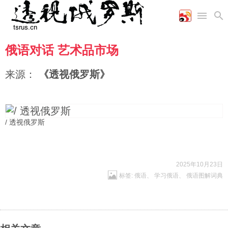
俄语对话 艺术品市场
首页
空军
财经
文艺
图片新闻
海军
商业
教育
高清图片
来源：
《透视俄罗斯》
国际
陆军
工业
美食
漫画
军事合作
能源
娱乐
视频
农业
图表
时政
/ 透视俄罗斯
军事
2025年10月23日
标签:
俄语
、
学习俄语
、
俄语图解词典
评论
经济