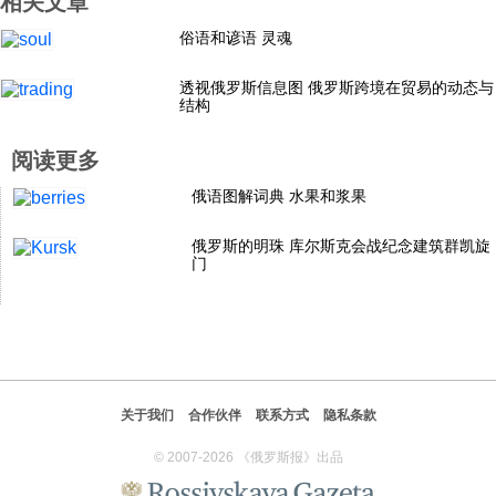
相关文章
科技
俗语和谚语 灵魂
透视俄罗斯信息图 俄罗斯跨境在贸易的动态与
社会
结构
阅读更多
文化
俄语图解词典 水果和浆果
历史
俄罗斯的明珠 库尔斯克会战纪念建筑群凯旋
门
体育
旅游
关于我们
合作伙伴
联系方式
隐私条款
视听
© 2007-2026 《俄罗斯报》出品