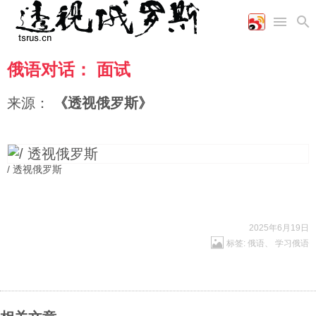
俄语对话： 面试
首页
空军
财经
文艺
图片新闻
海军
商业
教育
高清图片
来源：
《透视俄罗斯》
国际
陆军
工业
美食
漫画
军事合作
能源
娱乐
视频
农业
图表
时政
/ 透视俄罗斯
军事
2025年6月19日
标签:
俄语
、
学习俄语
评论
经济